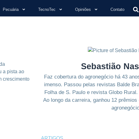
Pecuária
TecnoTec
Opiniões
Contato
 da
Sebastião Na
 a pista ao
Faz cobertura do agronegócio há 43 anos
m crescimento
imenso. Passou pelas revistas Balde Br
Folha de S. Paulo e revista Globo Rura
Ao longo da carreira, ganhou 12 prêmios
agronegócio
ARTIGOS