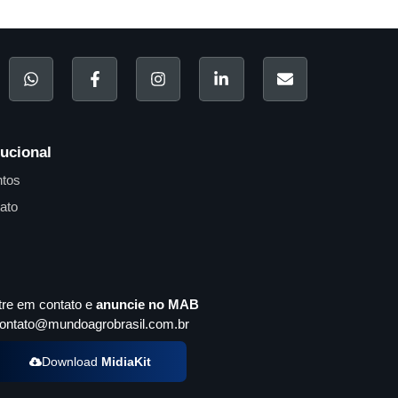
tucional
tos
ato
tre em contato e
anuncie no MAB
ontato@mundoagrobrasil.com.br
Download
MidiaKit