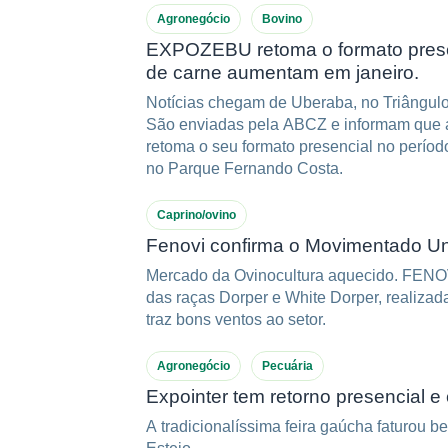
Agronegócio
Bovino
EXPOZEBU retoma o formato prese
de carne aumentam em janeiro.
Notícias chegam de Uberaba, no Triângulo 
São enviadas pela ABCZ e informam que a
retoma o seu formato presencial no período
no Parque Fernando Costa.
Caprino/ovino
Fenovi confirma o Movimentado Un
Mercado da Ovinocultura aquecido. FENOVI e 14ª Exposição Nacional
das raças Dorper e White Dorper, realizad
traz bons ventos ao setor.
Agronegócio
Pecuária
Expointer tem retorno presencial 
A tradicionalíssima feira gaúcha faturou be