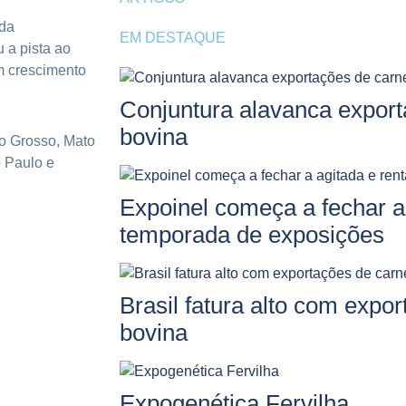
 da
EM DESTAQUE
 a pista ao
m crescimento
Conjuntura alavanca export
bovina
to Grosso, Mato
o Paulo e
Expoinel começa a fechar a 
temporada de exposições
Brasil fatura alto com expo
bovina
Expogenética Fervilha