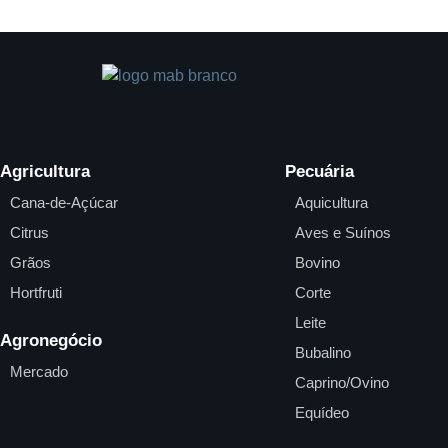
Agricultura
Pecuária
Cana-de-Açúcar
Aquicultura
Citrus
Aves e Suínos
Grãos
Bovino
Hortfruti
Corte
Leite
Agronegócio
Bubalino
Mercado
Caprino/Ovino
Equídeo