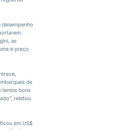
om desempenho
portarem.
ini, as
lume e preço
ntrave,
 embarques de
e temos bons
ado”, relatou
 ficou em US$