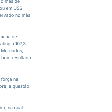
e o mês de
icou em US$
servado no mês
emana de
tingiu 107,3
& Mercados,
 bom resultado
 força na
ora, a questão
ro, na qual