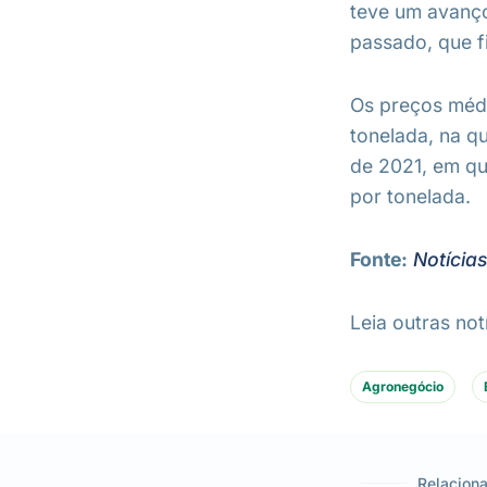
teve um avanço
passado, que f
Os preços médi
tonelada, na q
de 2021, em qu
por tonelada.
Fonte:
Notícias
Leia outras not
Agronegócio
Relacion