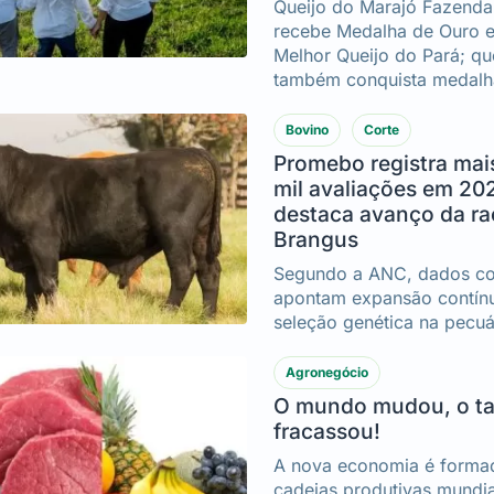
Queijo do Marajó Fazenda
recebe Medalha de Ouro e 
Melhor Queijo do Pará; que
também conquista medal
doce de leite e manteiga d
Bovino
Corte
Promebo registra mai
mil avaliações em 20
destaca avanço da ra
Brangus
Segundo a ANC, dados co
apontam expansão contín
seleção genética na pecuá
Agronegócio
O mundo mudou, o ta
fracassou!
A nova economia é forma
cadeias produtivas mundia