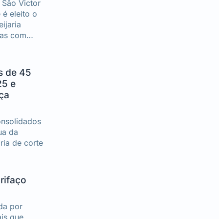
 São Victor
é eleito o
ijaria
has com
e búfala.
s de 45
25 e
ça
nsolidados
ua da
ria de corte
rifaço
da por
is que