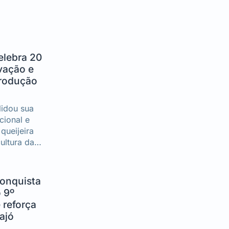
elebra 20
vação e
rodução
lidou sua
cional e
queijeira
ultura da
ndo
 longo de
conquista
 9º
 reforça
ajó