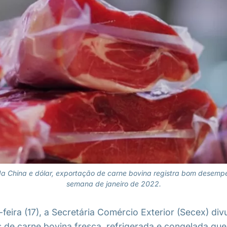
 China e dólar, exportação de carne bovina registra bom desem
semana de janeiro de 2022.
feira (17), a Secretária Comércio Exterior (Secex) di
de carne bovina fresca, refrigerada e congelada que