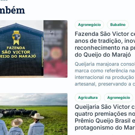
ambém
Agronegócio
Bubalino
Fazenda São Victor c
anos de tradição, ino
reconhecimento na p
do Queijo do Marajó
Queijaria marajoara conso
marca como referência na
internacional na produção 
artesanal, preservando a c
Ilha do Marajó e acumula
importantes conquistas ao
Agricultura
Agronegócio
duas décadas
Queijaria São Victor 
quatro premiações no
Prêmio Queijo Brasil e
protagonismo do Mar