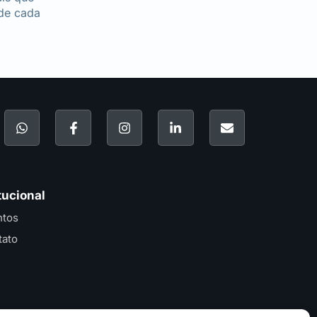
 de cada
tucional
ntos
tato
re em contato e
anuncie no MAB