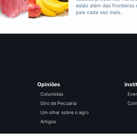
estão além das fronteiras
país cada vez mais.
Opiniões
Insti
Colunistas
Eve
Giro da Pecuária
Con
Um olhar sobre o agro
Artigos
TecnoTec
Ent