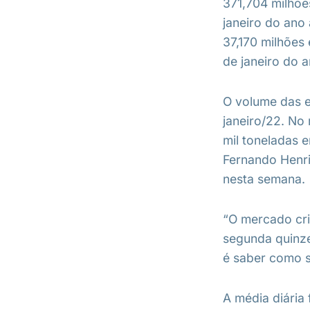
371,704 milhõe
janeiro do ano 
37,170 milhões
de janeiro do 
O volume das e
janeiro/22. No
mil toneladas 
Fernando Henri
nesta semana.
“O mercado cr
segunda quinze
é saber como 
A média diária