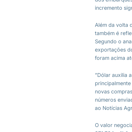
incremento sig
Além da volta 
também é refle
Segundo o anal
exportações do
foram acima at
”Dólar auxilia
principalmente
novas compras
números enviad
ao Notícias Agr
O valor negoci