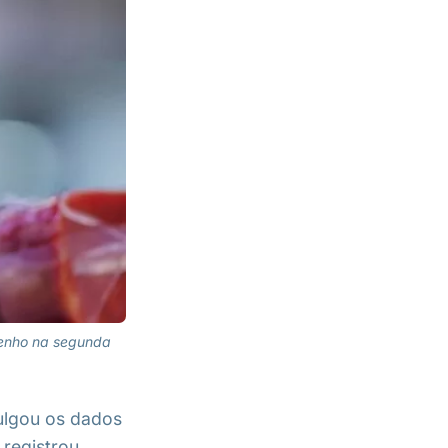
penho na segunda
vulgou os dados
 registrou