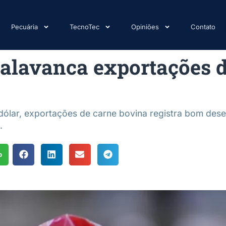
Pecuária
TecnoTec
Opiniões
Contato
alavanca exportações 
dólar, exportações de carne bovina registra bom de
.
p