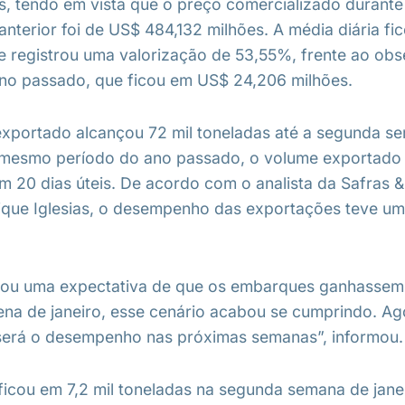
s, tendo em vista que o preço comercializado durant
anterior foi de US$ 484,132 milhões. A média diária f
 e registrou uma valorização de 53,55%, frente ao ob
ano passado, que ficou em US$ 24,206 milhões.
xportado alcançou 72 mil toneladas até a segunda s
 mesmo período do ano passado, o volume exportado a
em 20 dias úteis. De acordo com o analista da Safras 
que Iglesias, o desempenho das exportações teve um
iou uma expectativa de que os embarques ganhassem
na de janeiro, esse cenário acabou se cumprindo. Ag
será o desempenho nas próximas semanas”, informou.
 ficou em 7,2 mil toneladas na segunda semana de janei