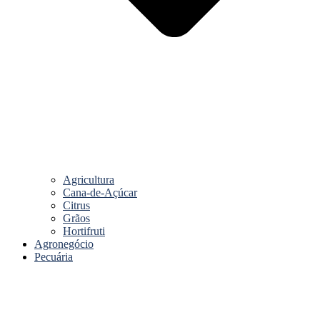
Agricultura
Cana-de-Açúcar
Citrus
Grãos
Hortifruti
Agronegócio
Pecuária