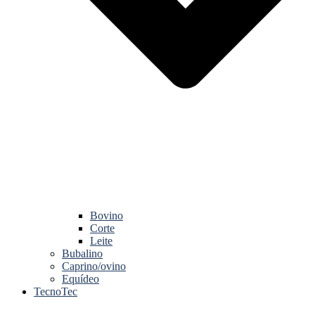
Bovino
Corte
Leite
Bubalino
Caprino/ovino
Equídeo
TecnoTec