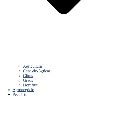
Agricultura
Cana-de-Açúcar
Citrus
Grãos
Hortifruti
Agronegócio
Pecuária