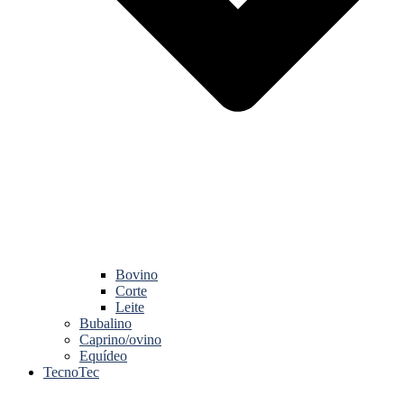
Bovino
Corte
Leite
Bubalino
Caprino/ovino
Equídeo
TecnoTec