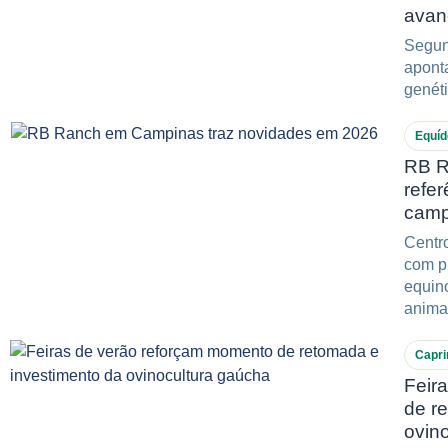
avan
Segun
apont
genéti
Equíd
RB R
refe
camp
Centro
com p
equin
anima
Capri
Feir
de r
ovin