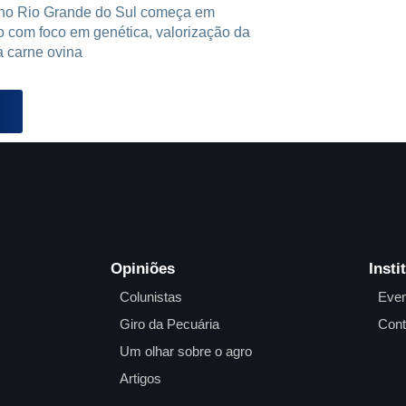
 no Rio Grande do Sul começa em
o com foco em genética, valorização da
a carne ovina
Opiniões
Insti
Colunistas
Even
Giro da Pecuária
Cont
Um olhar sobre o agro
Artigos