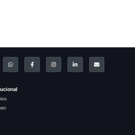
tucional
tos
ato