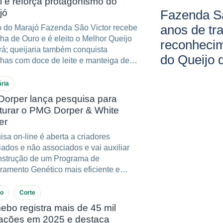
l e reforça protagonismo do
jó
Fazenda Sã
anos de tr
o do Marajó Fazenda São Victor recebe
ha de Ouro e é eleito o Melhor Queijo
reconheci
rá; queijaria também conquista
do Queijo 
has com doce de leite e manteiga de
.
ria
orper lança pesquisa para
uturar o PMG Dorper & White
er
sa on-line é aberta a criadores
ados e não associados e vai auxiliar
nstrução de um Programa de
ramento Genético mais eficiente e
do à realidade do setor
no
Corte
ebo registra mais de 45 mil
iações em 2025 e destaca