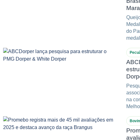
Brasi
Mara
Queij
Medal
do Pa
medal
búfala
Pecuá
ABCD
estr
Dorp
Pesqui
associ
na co
Melho
alinha
Bovi
Prom
aval