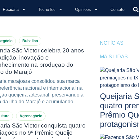
Pecuária
TecnoTec
Opiniões
Contato
negócio
Bubalino
NOTÍCIAS
nda São Victor celebra 20 anos
MAIS LIDAS
adição, inovação e
nhecimento na produção do
jo do Marajó
aria marajoara consolidou sua marca
eferência nacional e internacional na
Queijaria 
ão queijeira artesanal, preservando a
ra da Ilha do Marajó e acumulando
quatro pre
tantes conquistas ao longo de duas
Prêmio Quei
as
ultura
Agronegócio
protagonis
aria São Victor conquista quatro
iações no 9º Prêmio Queijo