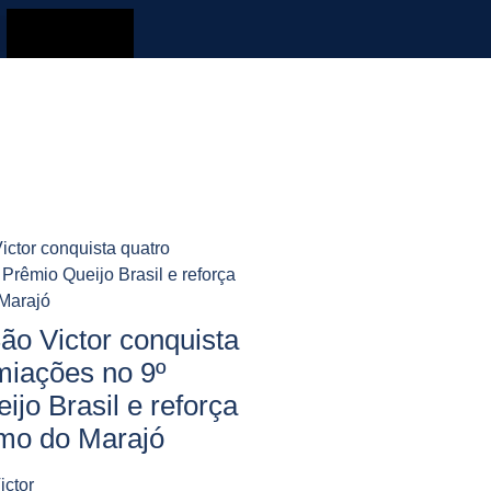
São Victor conquista
miações no 9º
jo Brasil e reforça
mo do Marajó