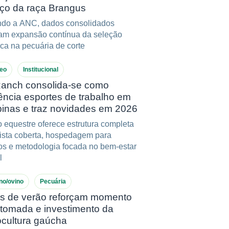
ço da raça Brangus
do a ANC, dados consolidados
am expansão contínua da seleção
ca na pecuária de corte
eo
Institucional
anch consolida-se como
rência esportes de trabalho em
inas e traz novidades em 2026
 equestre oferece estrutura completa
ista coberta, hospedagem para
os e metodologia focada no bem-estar
l
no/ovino
Pecuária
as de verão reforçam momento
etomada e investimento da
ocultura gaúcha