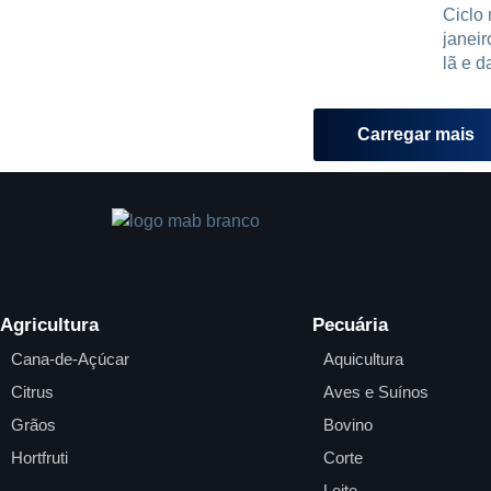
Ciclo
janeir
lã e d
Carregar mais
Agricultura
Pecuária
Cana-de-Açúcar
Aquicultura
Citrus
Aves e Suínos
Grãos
Bovino
Hortfruti
Corte
Leite