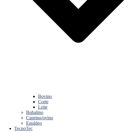
Bovino
Corte
Leite
Bubalino
Caprino/ovino
Equídeo
TecnoTec