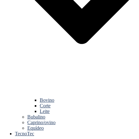
Bovino
Corte
Leite
Bubalino
Caprino/ovino
Equídeo
TecnoTec