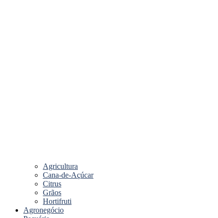
Agricultura
Cana-de-Açúcar
Citrus
Grãos
Hortifruti
Agronegócio