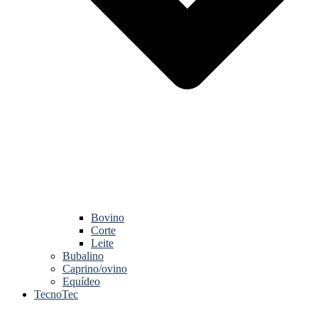
Bovino
Corte
Leite
Bubalino
Caprino/ovino
Equídeo
TecnoTec