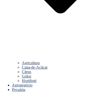
Agricultura
Cana-de-Açúcar
Citrus
Grãos
Hortifruti
Agronegócio
Pecuária