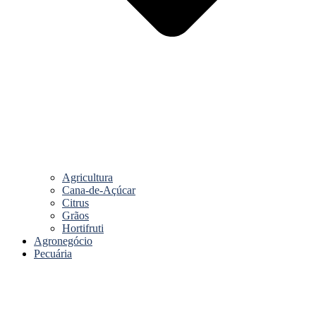
Agricultura
Cana-de-Açúcar
Citrus
Grãos
Hortifruti
Agronegócio
Pecuária