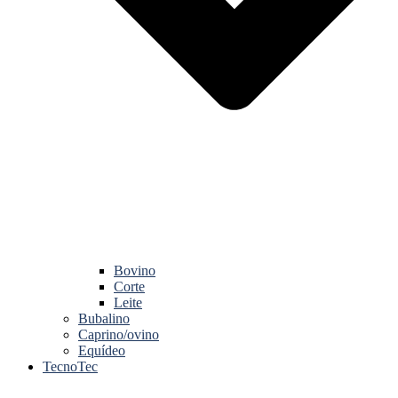
Bovino
Corte
Leite
Bubalino
Caprino/ovino
Equídeo
TecnoTec