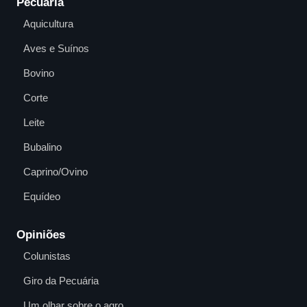
Pecuária
Aquicultura
Aves e Suínos
Bovino
Corte
Leite
Bubalino
Caprino/Ovino
Equídeo
Opiniões
Colunistas
Giro da Pecuária
Um olhar sobre o agro