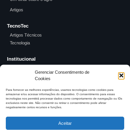
Artigos
TecnoTec
Artigos Técnicos
Tecnologia
Institucional
Eventos
Gerenciar Consentimento de
Cookies
Contato
Para fornecer as melhores experiências, usamos tecnologias como cookies para
armazenar e/ou acessar informações do dispositivo. O consentimento para essas
tecnologias nos permitirá processar dados como comportamento de navegação ou IDs
exclusivos neste site. Não consentir ou retirar o consentimento pode afetar
negativamente certos recursos e funções.
Entre em contato e
anuncie no MAB
contato@mundoagrobrasil.com.br
Aceitar
Download
MidiaKit