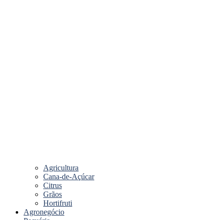
Agricultura
Cana-de-Açúcar
Citrus
Grãos
Hortifruti
Agronegócio