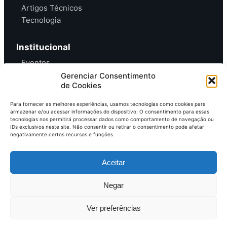
Artigos Técnicos
Tecnologia
Institucional
Eventos
Gerenciar Consentimento
Contato
de Cookies
Para fornecer as melhores experiências, usamos tecnologias como cookies para
armazenar e/ou acessar informações do dispositivo. O consentimento para essas
tecnologias nos permitirá processar dados como comportamento de navegação ou
IDs exclusivos neste site. Não consentir ou retirar o consentimento pode afetar
Entre em contato e
anuncie no MAB
negativamente certos recursos e funções.
contato@mundoagrobrasil.com.br
Aceitar
Download
MidiaKit
Negar
Ver preferências
©2026 Mundo Agro Brasil. Todos os Direitos Reservados.