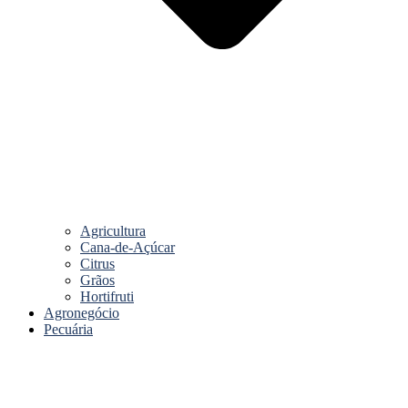
Agricultura
Cana-de-Açúcar
Citrus
Grãos
Hortifruti
Agronegócio
Pecuária