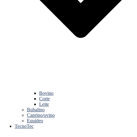
Bovino
Corte
Leite
Bubalino
Caprino/ovino
Equídeo
TecnoTec