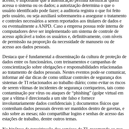
acesso, é importante que a autenticação permita identificar quem
acessa o sistema ou os dados; a autorização determina o que o
usuário identificado pode fazer; a auditoria registra o que foi feito
pelo usuário, ou seja auxiliará sobremaneira a assegurar o tratamento
e controles necessários a serem reportados aos titulares de dados e
ou eventualmente a ANPD. Caso a empresa possua rede interna de
computadores deve ser implementado um sistema de controle de
acesso aplicável a todos os usuários e, definitivamente, com níveis
de permissão na proporção da necessidade de manuseio ou de
acesso aos dados pessoais.
Destaca que é fundamental a disseminação da cultura de proteção de
dados entre os funcionários, com treinamentos e campanhas de
conscientização sobre obrigações e responsabilidades relacionadas
ao tratamento de dados pessoais. Nestes eventos pode-se comunicar,
informar até dar dicas de como utilizar controles de segurança dos
sistemas de TI relacionados ao trabalho diário; como evitar os riscos
de serem vítimas de incidentes de segurança corriqueiros, tais como
contaminação por vírus ou ataques de “phishing” (golpe virtual em
que a vítima é direcionada a um site falso e fornece
involuntariamente dados confidenciais ); documentos físicos que
contenham dados pessoais devem ser mantidos dentro de gavetas, e
não sobre as mesas; não compartilhar logins e senhas de acesso das
estações de trabalho, dentre outros temas.