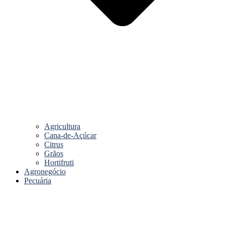
Agricultura
Cana-de-Açúcar
Citrus
Grãos
Hortifruti
Agronegócio
Pecuária