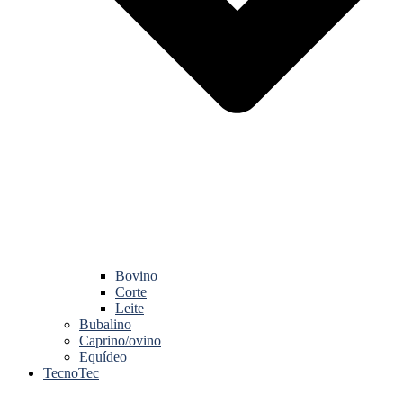
Bovino
Corte
Leite
Bubalino
Caprino/ovino
Equídeo
TecnoTec