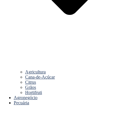
Agricultura
Cana-de-Açúcar
Citrus
Grãos
Hortifruti
Agronegócio
Pecuária