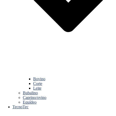
Bovino
Corte
Leite
Bubalino
Caprino/ovino
Equídeo
TecnoTec