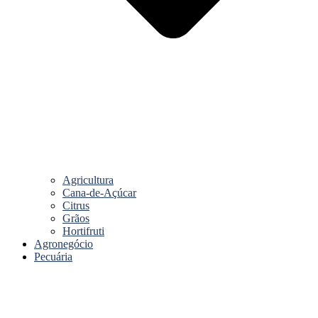
Agricultura
Cana-de-Açúcar
Citrus
Grãos
Hortifruti
Agronegócio
Pecuária