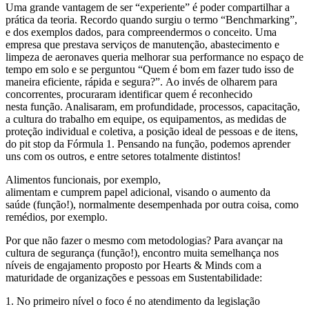
Uma grande
vantagem de ser “experiente” é
poder compartilhar a
prática da teoria. Recordo quando surgiu o termo “Benchmarking”,
e dos exemplos dados, para compreendermos o conceito. Uma
empresa que prestava serviços de manutenção
, abastecimento
e
limpeza
de aeronaves queria melhorar sua
performance
no espaço de
tempo em solo e se perguntou “Quem é bom em fazer
tudo isso de
maneira
eficiente, rápida e segura?”
.
Ao invés de olharem para
concorrentes,
procuraram identificar quem é
reconhecido
n
est
a
função
. Analisaram, em profundidade, processos, capacitação,
a cultura do trabalho em equipe, os equipamentos, as medidas de
proteção individual e coletiva, a posição ideal de pessoas e de itens,
do
pit stop
da Fórmula 1.
Pensando na função, podemos aprender
uns com os outros, e entre setores totalmente distintos!
Alimentos funcionais, por exemplo,
alimentam
e
cumprem papel adicional, visando o aumento da
saúde (função!), normalmente desempenhada por outra coisa, como
remédios, por exemplo.
Por que não fazer o mesmo com metodologias? Para avançar na
cultura de segurança (função!), encontro muita semelhança nos
níveis de engajamento proposto por Hearts & Minds com a
maturidade de organizações e pessoas em Sustentabilidade:
1. No primeiro nível o foco é no atendimento da legislação