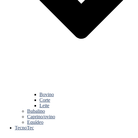
Bovino
Corte
Leite
Bubalino
Caprino/ovino
Equídeo
TecnoTec