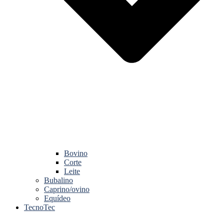
Bovino
Corte
Leite
Bubalino
Caprino/ovino
Equídeo
TecnoTec