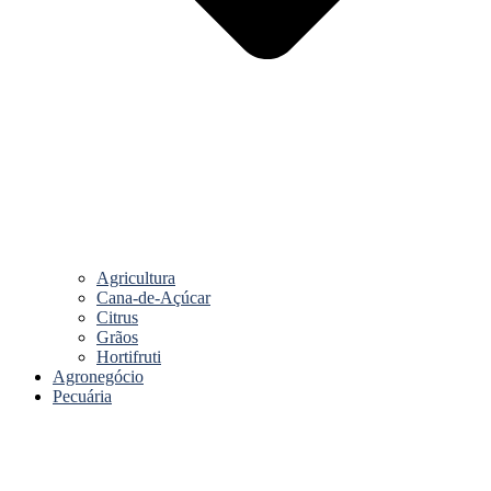
Agricultura
Cana-de-Açúcar
Citrus
Grãos
Hortifruti
Agronegócio
Pecuária