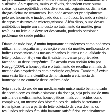
sistêmica. As respostas, muito variáveis, dependem entre outras
coisas, da susceptibilidade dos diversos microrganismos diante das
drogas eleitas no tratamento. Isto pode acontecer principalmente
pelo uso incorreto e inadequado dos antibióticos, levando a seleção
de cepas resistentes de microrganismos. Além disso, o uso desses
antibióticos impõe um alto custo no tratamento da mastite, gera
resíduos no leite que deve ser descartado, podendo ocasionar
problemas de saúde publica.
Diante de tudo isso, é muito importante entendermos como podemos
utilizar a homeopatia na prevenção e cura da mastite, melhorando os
índices zootécnicos dos nossos rebanhos leiteiros e a qualidade do
leite produzido. Hoje em dia já existem diversas propriedades
fazendo uso dessa terapêutica. De acordo com revisão feita por
Ruegg (2009), a homeopatia é o tratamento de escolha em mais da
metade das propriedades com produção orgânica. Também já existe
uma vasta literatura científica demonstrando a eficiência da
homeopatia no controle dessa enfermidade.
Seja através do uso de um medicamento único muito bem indicado
de acordo com os sinais e sintomas da doença, seja pelo uso de uma
mistura de medicamentos homeopáticos, mais conhecidos como
complexos, ou mesmo dos bioterápicos de isolado bacteriano e
isoterápicos feitos a partir do leite coletado da vaca doente, os
resultados relatados têm sido bastante satisfatórios, principalmente