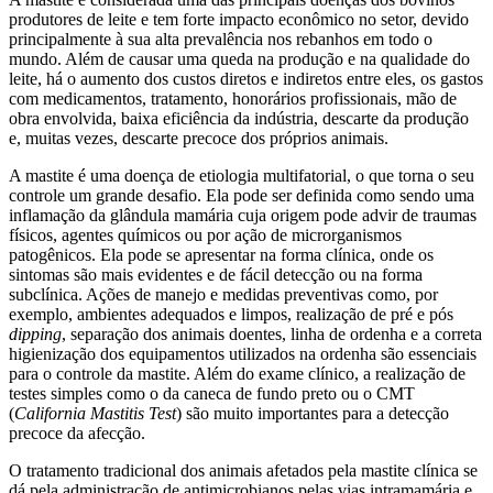
produtores de leite e tem forte impacto econômico no setor, devido
principalmente à sua alta prevalência nos rebanhos em todo o
mundo. Além de causar uma queda na produção e na qualidade do
leite, há o aumento dos custos diretos e indiretos entre eles, os gastos
com medicamentos, tratamento, honorários profissionais, mão de
obra envolvida, baixa eficiência da indústria, descarte da produção
e, muitas vezes, descarte precoce dos próprios animais.
A mastite é uma doença de etiologia multifatorial, o que torna o seu
controle um grande desafio. Ela pode ser definida como sendo uma
inflamação da glândula mamária cuja origem pode advir de traumas
físicos, agentes químicos ou por ação de microrganismos
patogênicos. Ela pode se apresentar na forma clínica, onde os
sintomas são mais evidentes e de fácil detecção ou na forma
subclínica. Ações de manejo e medidas preventivas como, por
exemplo, ambientes adequados e limpos, realização de pré e pós
dipping
, separação dos animais doentes, linha de ordenha e a correta
higienização dos equipamentos utilizados na ordenha são essenciais
para o controle da mastite. Além do exame clínico, a realização de
testes simples como o da caneca de fundo preto ou o CMT
(
California Mastitis Test
) são muito importantes para a detecção
precoce da afecção.
O tratamento tradicional dos animais afetados pela mastite clínica se
dá pela administração de antimicrobianos pelas vias intramamária e