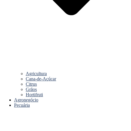
Agricultura
Cana-de-Açúcar
Citrus
Grãos
Hortifruti
Agronegócio
Pecuária