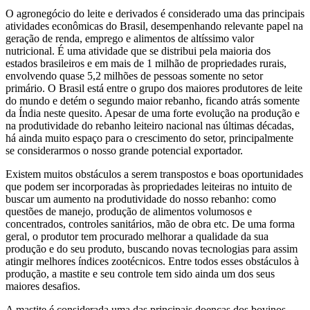
O agronegócio do leite e derivados é considerado uma das principais
atividades econômicas do Brasil, desempenhando relevante papel na
geração de renda, emprego e alimentos de altíssimo valor
nutricional. É uma atividade que se distribui pela maioria dos
estados brasileiros e em mais de 1 milhão de propriedades rurais,
envolvendo quase 5,2 milhões de pessoas somente no setor
primário. O Brasil está entre o grupo dos maiores produtores de leite
do mundo e detém o segundo maior rebanho, ficando atrás somente
da Índia neste quesito. Apesar de uma forte evolução na produção e
na produtividade do rebanho leiteiro nacional nas últimas décadas,
há ainda muito espaço para o crescimento do setor, principalmente
se considerarmos o nosso grande potencial exportador.
Existem muitos obstáculos a serem transpostos e boas oportunidades
que podem ser incorporadas às propriedades leiteiras no intuito de
buscar um aumento na produtividade do nosso rebanho: como
questões de manejo, produção de alimentos volumosos e
concentrados, controles sanitários, mão de obra etc. De uma forma
geral, o produtor tem procurado melhorar a qualidade da sua
produção e do seu produto, buscando novas tecnologias para assim
atingir melhores índices zootécnicos. Entre todos esses obstáculos à
produção, a mastite e seu controle tem sido ainda um dos seus
maiores desafios.
A mastite é considerada uma das principais doenças dos bovinos