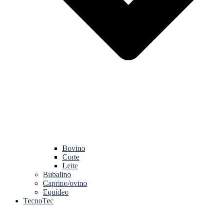
Bovino
Corte
Leite
Bubalino
Caprino/ovino
Equídeo
TecnoTec