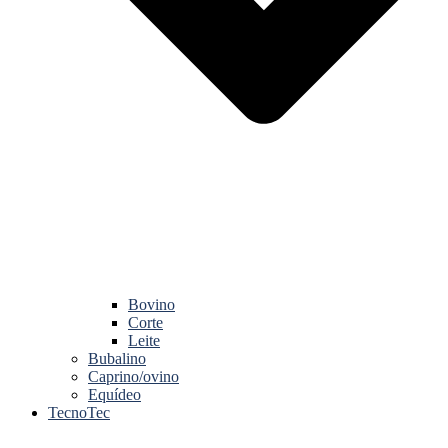
Bovino
Corte
Leite
Bubalino
Caprino/ovino
Equídeo
TecnoTec