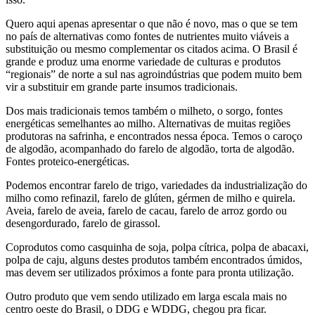
Quero aqui apenas apresentar o que não é novo, mas o que se tem
no país de alternativas como fontes de nutrientes muito viáveis a
substituição ou mesmo complementar os citados acima. O Brasil é
grande e produz uma enorme variedade de culturas e produtos
“regionais” de norte a sul nas agroindústrias que podem muito bem
vir a substituir em grande parte insumos tradicionais.
Dos mais tradicionais temos também o milheto, o sorgo, fontes
energéticas semelhantes ao milho. Alternativas de muitas regiões
produtoras na safrinha, e encontrados nessa época. Temos o caroço
de algodão, acompanhado do farelo de algodão, torta de algodão.
Fontes proteico-energéticas.
Podemos encontrar farelo de trigo, variedades da industrialização do
milho como refinazil, farelo de glúten, gérmen de milho e quirela.
Aveia, farelo de aveia, farelo de cacau, farelo de arroz gordo ou
desengordurado, farelo de girassol.
Coprodutos como casquinha de soja, polpa cítrica, polpa de abacaxi,
polpa de caju, alguns destes produtos também encontrados úmidos,
mas devem ser utilizados próximos a fonte para pronta utilização.
Outro produto que vem sendo utilizado em larga escala mais no
centro oeste do Brasil, o DDG e WDDG, chegou pra ficar.