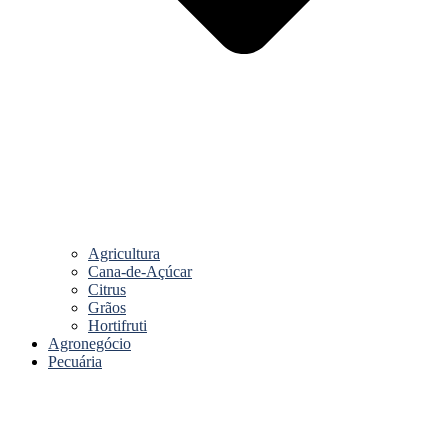
Agricultura
Cana-de-Açúcar
Citrus
Grãos
Hortifruti
Agronegócio
Pecuária