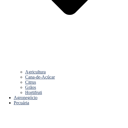
Agricultura
Cana-de-Açúcar
Citrus
Grãos
Hortifruti
Agronegócio
Pecuária