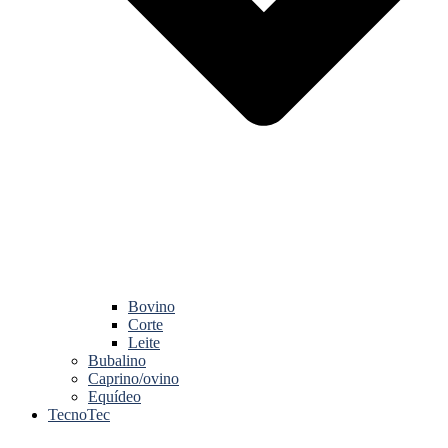
Bovino
Corte
Leite
Bubalino
Caprino/ovino
Equídeo
TecnoTec