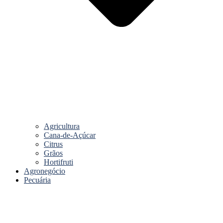
Agricultura
Cana-de-Açúcar
Citrus
Grãos
Hortifruti
Agronegócio
Pecuária