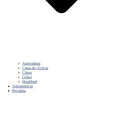
Agricultura
Cana-de-Açúcar
Citrus
Grãos
Hortifruti
Agronegócio
Pecuária