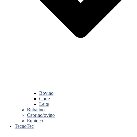
Bovino
Corte
Leite
Bubalino
Caprino/ovino
Equídeo
TecnoTec