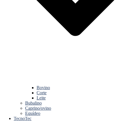
Bovino
Corte
Leite
Bubalino
Caprino/ovino
Equídeo
TecnoTec