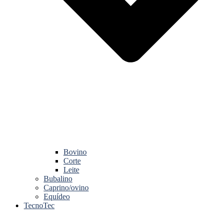
Bovino
Corte
Leite
Bubalino
Caprino/ovino
Equídeo
TecnoTec