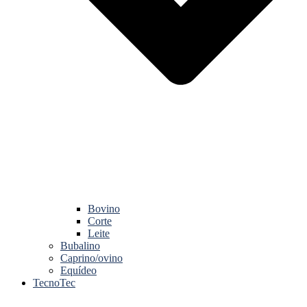
Bovino
Corte
Leite
Bubalino
Caprino/ovino
Equídeo
TecnoTec