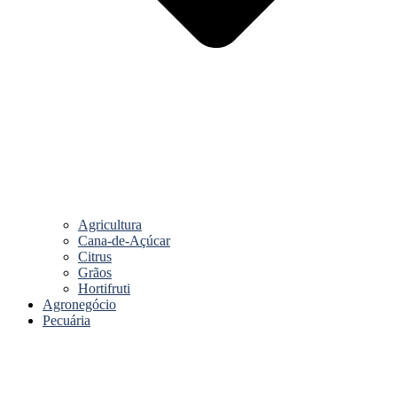
Agricultura
Cana-de-Açúcar
Citrus
Grãos
Hortifruti
Agronegócio
Pecuária