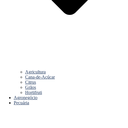
Agricultura
Cana-de-Açúcar
Citrus
Grãos
Hortifruti
Agronegócio
Pecuária