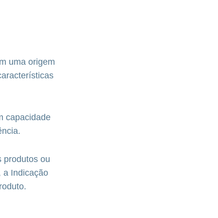
ham uma origem
aracterísticas
em capacidade
ência.
s produtos ou
 a Indicação
roduto.