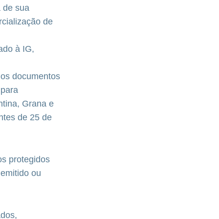
a de sua
rcialização de
ado à IG,
s os documentos
 para
tina, Grana e
ntes de 25 de
os protegidos
emitido ou
dos,