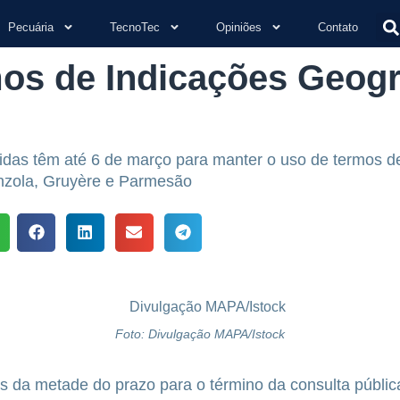
Pecuária
TecnoTec
Opiniões
Contato
os de Indicações Geogr
bidas têm até 6 de março para manter o uso de termos d
nzola, Gruyère e Parmesão
Foto: Divulgação MAPA/Istock
 da metade do prazo para o término da consulta públic