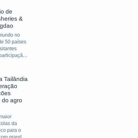
io de
sheries &
ngdao
 mundo no
de 50 países
sitantes
participação
ação conjunta
e Abipesca
a Tailândia
eração
ções
 do agro
maior
colas da
ico para o
 com grande