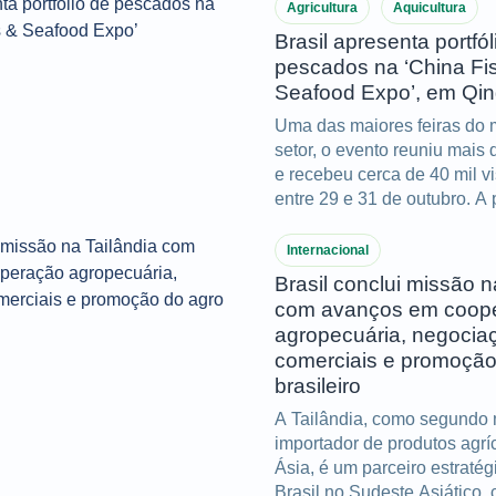
Agricultura
Aquicultura
Brasil apresenta portfól
pescados na ‘China Fi
Seafood Expo’, em Qi
Uma das maiores feiras do
setor, o evento reuniu mais 
e recebeu cerca de 40 mil vi
entre 29 e 31 de outubro. A 
brasileira foi resultado de 
do Mapa, ApexBrasil, MPA 
Internacional
Brasil conclui missão n
com avanços em coop
agropecuária, negocia
comerciais e promoção
brasileiro
A Tailândia, como segundo 
importador de produtos agrí
Ásia, é um parceiro estratég
Brasil no Sudeste Asiático,