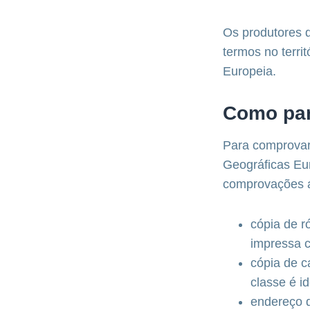
Os produtores q
termos no terri
Europeia.
Como par
Para comprovar
Geográficas Eu
comprovações a
cópia de r
impressa c
cópia de c
classe é i
endereço d