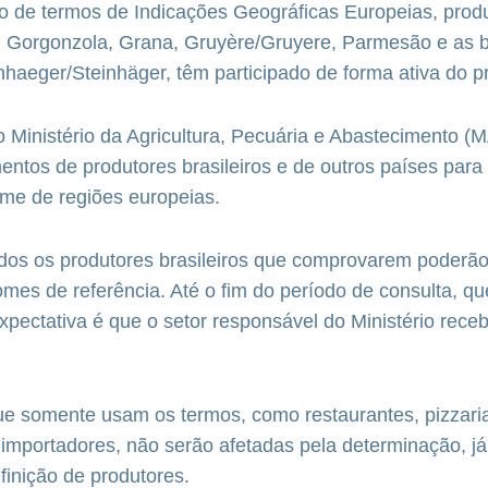
o de termos de Indicações Geográficas Europeias, prod
, Gorgonzola, Grana, Gruyère/Gruyere, Parmesão e as b
haeger/Steinhäger, têm participado de forma ativa do p
o Ministério da Agricultura, Pecuária e Abastecimento 
ntos de produtores brasileiros e de outros países par
ome de regiões europeias.
dos os produtores brasileiros que comprovarem poderão
nomes de referência. Até o fim do período de consulta, qu
xpectativa é que o setor responsável do Ministério rece
e somente usam os termos, como restaurantes, pizzari
e importadores, não serão afetadas pela determinação, j
inição de produtores.