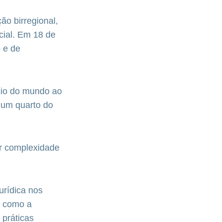
o birregional,
cial. Em 18 de
o e de
rcio do mundo ao
 um quarto do
or complexidade
urídica nos
m como a
 práticas