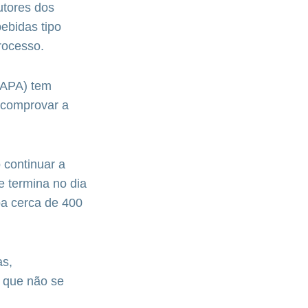
utores dos
ebidas tipo
rocesso.
(MAPA) tem
a comprovar a
 continuar a
e termina no dia
ba cerca de 400
as,
á que não se