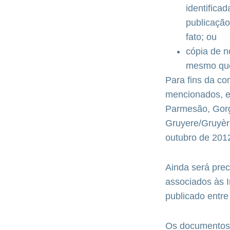
identifica
publicação
fato; ou
cópia de n
mesmo que
Para fins da c
mencionados, em
Parmesão, Gorg
Gruyere/Gruyère
outubro de 201
Ainda será prec
associados às 
publicado entr
Os documentos 