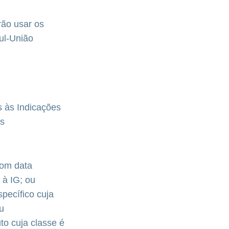
rão usar os
ul-União
s às Indicações
as
com data
 à IG; ou
pecífico cuja
ou
to cuja classe é