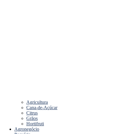
Agricultura
Cana-de-Açúcar
Citrus
Grãos
Hortifruti
Agronegócio