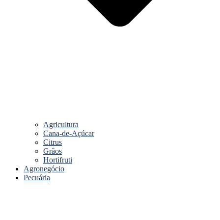
Agricultura
Cana-de-Açúcar
Citrus
Grãos
Hortifruti
Agronegócio
Pecuária