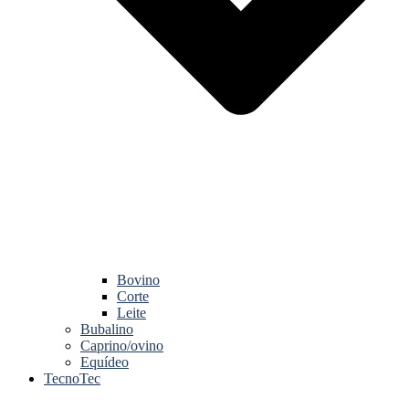
Bovino
Corte
Leite
Bubalino
Caprino/ovino
Equídeo
TecnoTec