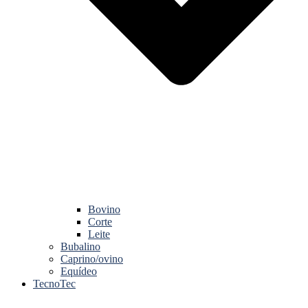
Bovino
Corte
Leite
Bubalino
Caprino/ovino
Equídeo
TecnoTec