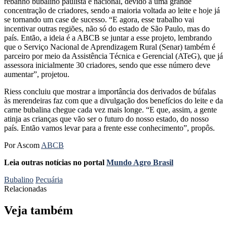
rebanho bubalino paulista e nacional, devido a uma grande
concentração de criadores, sendo a maioria voltada ao leite e hoje já
se tornando um case de sucesso. “E agora, esse trabalho vai
incentivar outras regiões, não só do estado de São Paulo, mas do
país. Então, a ideia é a ABCB se juntar a esse projeto, lembrando
que o Serviço Nacional de Aprendizagem Rural (Senar) também é
parceiro por meio da Assistência Técnica e Gerencial (ATeG), que já
assessora inicialmente 30 criadores, sendo que esse número deve
aumentar”, projetou.
Riess concluiu que mostrar a importância dos derivados de búfalas
às merendeiras faz com que a divulgação dos benefícios do leite e da
carne bubalina chegue cada vez mais longe. “E que, assim, a gente
atinja as crianças que vão ser o futuro do nosso estado, do nosso
país. Então vamos levar para a frente esse conhecimento”, propôs.
Por Ascom
ABCB
Leia outras notícias no portal
Mundo Agro Brasil
Bubalino
Pecuária
Relacionadas
Veja também