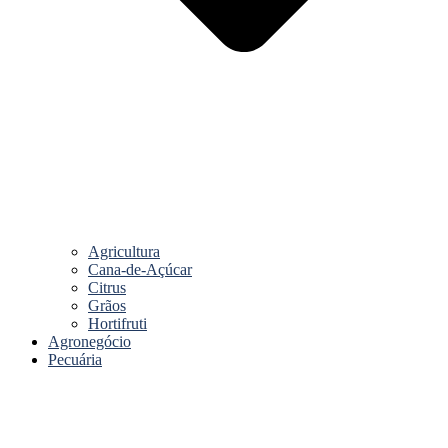
Agricultura
Cana-de-Açúcar
Citrus
Grãos
Hortifruti
Agronegócio
Pecuária