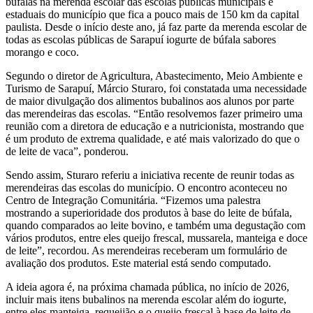
búfalas na merenda escolar das escolas públicas municipais e
estaduais do município que fica a pouco mais de 150 km da capital
paulista. Desde o início deste ano, já faz parte da merenda escolar de
todas as escolas públicas de Sarapuí iogurte de búfala sabores
morango e coco.
Segundo o diretor de Agricultura, Abastecimento, Meio Ambiente e
Turismo de Sarapuí, Márcio Sturaro, foi constatada uma necessidade
de maior divulgação dos alimentos bubalinos aos alunos por parte
das merendeiras das escolas. “Então resolvemos fazer primeiro uma
reunião com a diretora de educação e a nutricionista, mostrando que
é um produto de extrema qualidade, e até mais valorizado do que o
de leite de vaca”, ponderou.
Sendo assim, Sturaro referiu a iniciativa recente de reunir todas as
merendeiras das escolas do município. O encontro aconteceu no
Centro de Integração Comunitária. “Fizemos uma palestra
mostrando a superioridade dos produtos à base do leite de búfala,
quando comparados ao leite bovino, e também uma degustação com
vários produtos, entre eles queijo frescal, mussarela, manteiga e doce
de leite”, recordou. As merendeiras receberam um formulário de
avaliação dos produtos. Este material está sendo computado.
A ideia agora é, na próxima chamada pública, no início de 2026,
incluir mais itens bubalinos na merenda escolar além do iogurte,
entre eles manteiga, requeijão e o queijo frescal à base de leite de