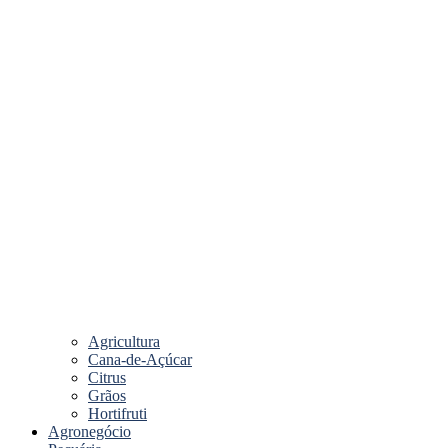
Agricultura
Cana-de-Açúcar
Citrus
Grãos
Hortifruti
Agronegócio