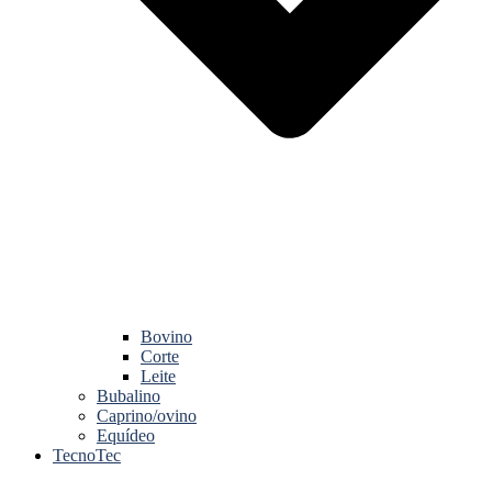
Bovino
Corte
Leite
Bubalino
Caprino/ovino
Equídeo
TecnoTec