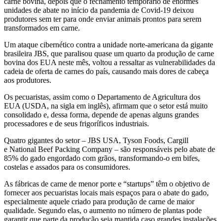
carne bovina, depois que o fechamento temporário de enormes
unidades de abate no início da pandemia de Covid-19 deixou
produtores sem ter para onde enviar animais prontos para serem
transformados em carne.
Um ataque cibernético contra a unidade norte-americana da gigante
brasileira JBS, que paralisou quase um quarto da produção de carne
bovina dos EUA neste mês, voltou a ressaltar as vulnerabilidades da
cadeia de oferta de carnes do país, causando mais dores de cabeça
aos produtores.
Os pecuaristas, assim como o Departamento de Agricultura dos
EUA (USDA, na sigla em inglês), afirmam que o setor está muito
consolidado e, dessa forma, depende de apenas alguns grandes
processadores e de seus frigoríficos industriais.
Quatro gigantes do setor – JBS USA, Tyson Foods, Cargill
e National Beef Packing Company – são responsáveis pelo abate de
85% do gado engordado com grãos, transformando-o em bifes,
costelas e assados para os consumidores.
As fábricas de carne de menor porte e “startups” têm o objetivo de
fornecer aos pecuaristas locais mais espaços para o abate do gado,
especialmente aquele criado para produção de carne de maior
qualidade. Segundo elas, o aumento no número de plantas pode
garantir que parte da produção seja mantida caso grandes instalações