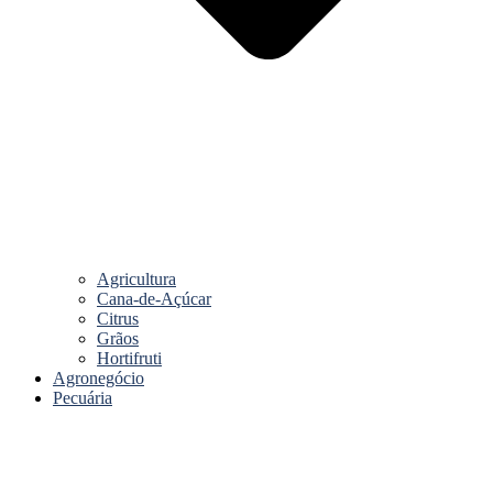
Agricultura
Cana-de-Açúcar
Citrus
Grãos
Hortifruti
Agronegócio
Pecuária