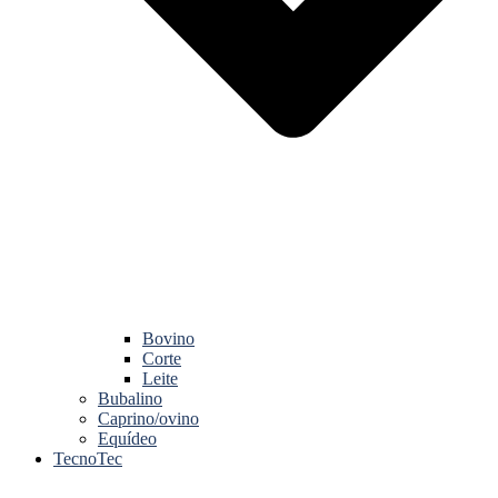
Bovino
Corte
Leite
Bubalino
Caprino/ovino
Equídeo
TecnoTec