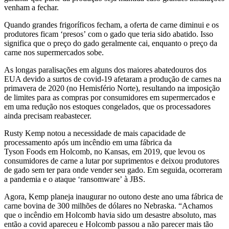
venham a fechar.
Quando grandes frigoríficos fecham, a oferta de carne diminui e os
produtores ficam ‘presos’ com o gado que teria sido abatido. Isso
significa que o preço do gado geralmente cai, enquanto o preço da
carne nos supermercados sobe.
As longas paralisações em alguns dos maiores abatedouros dos
EUA devido a surtos de covid-19 afetaram a produção de carnes na
primavera de 2020 (no Hemisfério Norte), resultando na imposição
de limites para as compras por consumidores em supermercados e
em uma redução nos estoques congelados, que os processadores
ainda precisam reabastecer.
Rusty Kemp notou a necessidade de mais capacidade de
processamento após um incêndio em uma fábrica da
Tyson Foods em Holcomb, no Kansas, em 2019, que levou os
consumidores de carne a lutar por suprimentos e deixou produtores
de gado sem ter para onde vender seu gado. Em seguida, ocorreram
a pandemia e o ataque ‘ransomware’ à JBS.
Agora, Kemp planeja inaugurar no outono deste ano uma fábrica de
carne bovina de 300 milhões de dólares no Nebraska. “Achamos
que o incêndio em Holcomb havia sido um desastre absoluto, mas
então a covid apareceu e Holcomb passou a não parecer mais tão