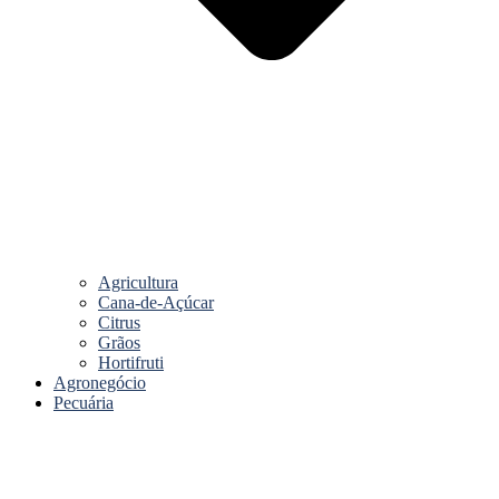
Agricultura
Cana-de-Açúcar
Citrus
Grãos
Hortifruti
Agronegócio
Pecuária