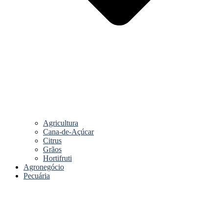
Agricultura
Cana-de-Açúcar
Citrus
Grãos
Hortifruti
Agronegócio
Pecuária