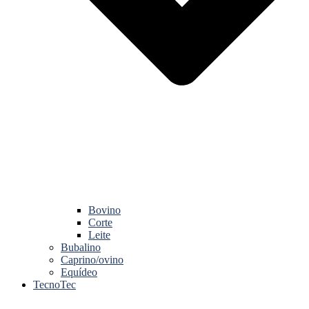
Bovino
Corte
Leite
Bubalino
Caprino/ovino
Equídeo
TecnoTec