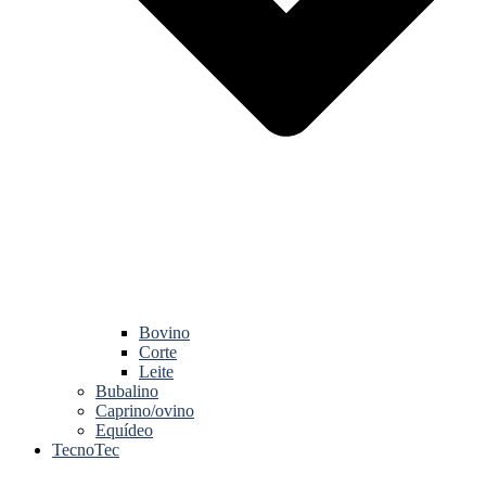
Bovino
Corte
Leite
Bubalino
Caprino/ovino
Equídeo
TecnoTec