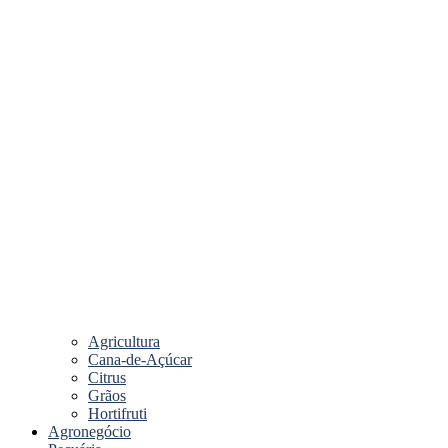
Agricultura
Cana-de-Açúcar
Citrus
Grãos
Hortifruti
Agronegócio