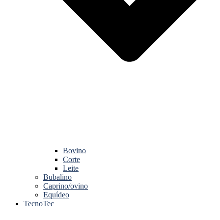
Bovino
Corte
Leite
Bubalino
Caprino/ovino
Equídeo
TecnoTec