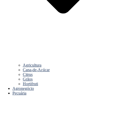
Agricultura
Cana-de-Açúcar
Citrus
Grãos
Hortifruti
Agronegócio
Pecuária