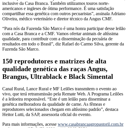
inclusive da Casa Branca. Também utilizamos touros norte-
americanos e ingleses de ótima performance. É uma satisfação
compartilhar essa genética com outros pecuaristas”, assinala Adriano
Oliveira, médico veterinário e diretor técnico da Angus CMF.
“Para nós da Fazenda São Marco é uma honra participar desse leilão
com a Casa Branca e a CMF. Vamos ofertar animais de altíssima
qualidade, para contribuir com a disseminação da pecuária de
resultados em todo o Brasil”, diz Rafael do Carmo Silva, gerente da
Fazenda São Marco.
150 reprodutores e matrizes de alta
qualidade genética das raças Angus,
Brangus, Ultrablack e Black Simental
Canal Rural, Lance Rural e MF Leilões transmitem o evento ao
vivo, que terá retransmissão pela Remate Web. A Programa Leilões
é a leiloeira responsável. “Este é um leilão para disseminar a
genética melhoradora da qualidade de carne. As fêmeas e
reprodutores selecionados chegam em altíssimo padrão”, destaca
Heitor Lutti, da SAP, assessoria oficial do evento.
Para mais informações, acesse
www.casabrancaagropastoril.com.br