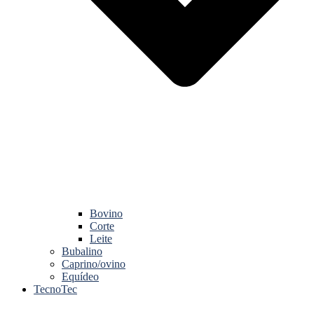
Bovino
Corte
Leite
Bubalino
Caprino/ovino
Equídeo
TecnoTec