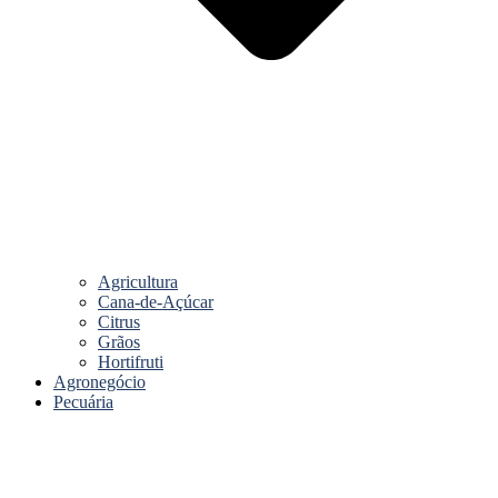
Agricultura
Cana-de-Açúcar
Citrus
Grãos
Hortifruti
Agronegócio
Pecuária