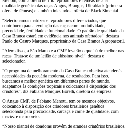
Menotti, com a oferta de 150 reprodutores e fêmeas de alta
qualidade genética das raças Angus, Brangus, Ultrablack (primeira
oferta de fêmeas) e também iniciando a oferta de Black Simental.
“Selecionamos matrizes e reprodutores diferenciados, que
contribuem para a evolução das raças com produtividade,
precocidade, fertilidade e funcionalidade. O padrão de qualidade da
Casa Branca estará em evidência nos animais ofertados”, destaca
Paulo de Castro Marques, proprietário da Casa Branca Agropastoril.
“Além disso, a São Marco e a CMF levarão o que há de melhor nas
raças. Trata-se de um leilão de altíssimo nível”, destaca o
selecionador.
“O programa de melhoramento da Casa Branca objetiva atender às
necessidades da pecuária moderna, de resultados. Para isso,
buscamos a melhor genética em diferentes partes do mundo,
adaptamos às condições tropicais e colocamos à disposição dos
criadores”, diz Fabiana Marques Borelli, diretora da empresa.
O Angus CMF, de Fabiano Menotti, tem os mesmos objetivos,
colocando à disposição dos criadores brasileiros genética
selecionada para precocidade, carcaça e carne de qualidade, com
maciez e marmoreio.
“Nosso plantel de doadoras provém de grandes criatórios brasileiros,