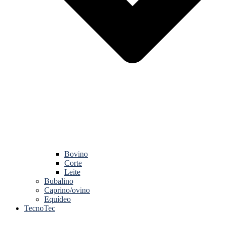
Bovino
Corte
Leite
Bubalino
Caprino/ovino
Equídeo
TecnoTec