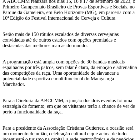
A ABCCMM realizará nos dias 15, 16 e 17 de setembro de 2023, o
Primeiro Campeonato Brasileiro de Provas Esportivas e Sociais, no
Parque da Gameleira, em Belo Horizonte (MG), em parceria com a
10ª Edição do Festival Internacional de Cerveja e Cultura.
Serão mais de 150 rótulos escalados de diversas cervejarias
convidadas até de outros estados com opções premiadas e
destacadas das melhores marcas do mundo.
A programação está ampla com opções de 30 bandas musicais
espalhadas por três palcos, sem falar é claro, da emoção e adrenalina
das competições da raça. Uma oportunidade de alavancar a
potencialidade esportiva e multifuncional do Mangalarga
Marchador.
Para a Diretoria da ABCCMM, a junção dos dois eventos foi uma
estratégia de fomento, em que os visitantes terão a chance de ver de
perto a funcionalidade da raça.
Para a presidente da Associação Cristiana Gutierrez, a ocasião será
um momento de união, celebração cultural e que acima de tudo
incentivará o turismo na capital, a rede gastronômica e de negócios.