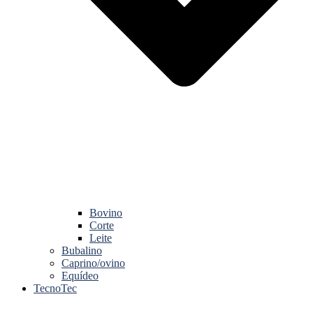
Bovino
Corte
Leite
Bubalino
Caprino/ovino
Equídeo
TecnoTec