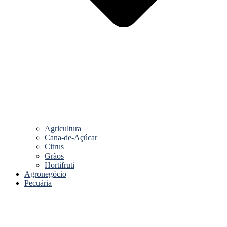
Agricultura
Cana-de-Açúcar
Citrus
Grãos
Hortifruti
Agronegócio
Pecuária