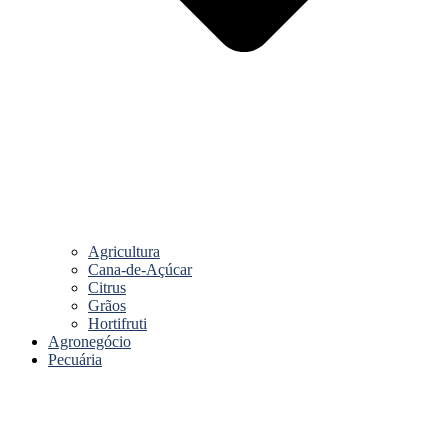
Agricultura
Cana-de-Açúcar
Citrus
Grãos
Hortifruti
Agronegócio
Pecuária