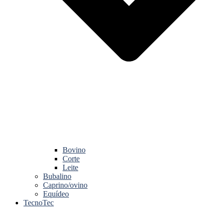
Bovino
Corte
Leite
Bubalino
Caprino/ovino
Equídeo
TecnoTec