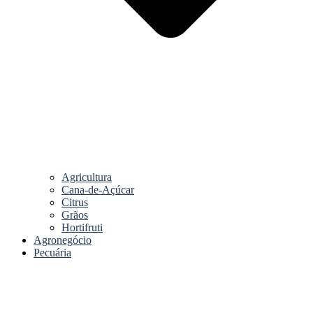
Agricultura
Cana-de-Açúcar
Citrus
Grãos
Hortifruti
Agronegócio
Pecuária