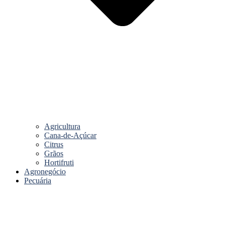
Agricultura
Cana-de-Açúcar
Citrus
Grãos
Hortifruti
Agronegócio
Pecuária