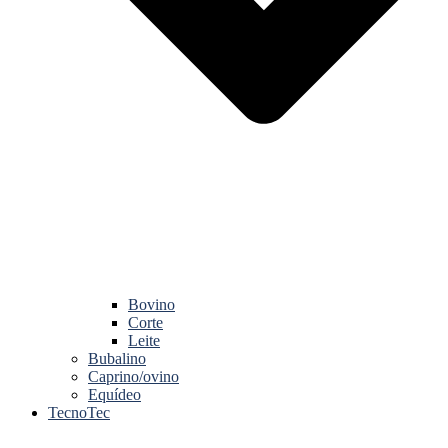
Bovino
Corte
Leite
Bubalino
Caprino/ovino
Equídeo
TecnoTec