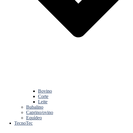
Bovino
Corte
Leite
Bubalino
Caprino/ovino
Equídeo
TecnoTec