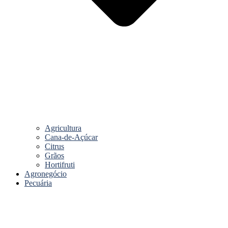
Agricultura
Cana-de-Açúcar
Citrus
Grãos
Hortifruti
Agronegócio
Pecuária