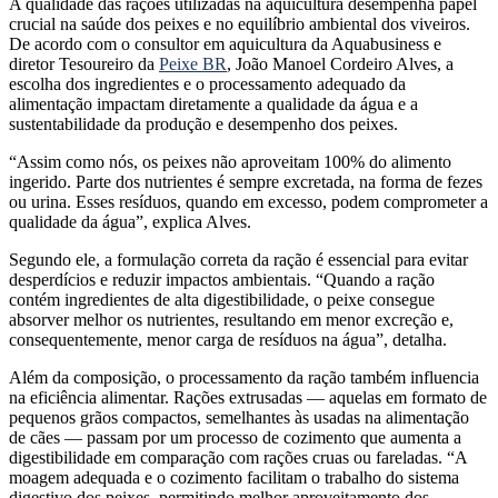
A qualidade das rações utilizadas na aquicultura desempenha papel
crucial na saúde dos peixes e no equilíbrio ambiental dos viveiros.
De acordo com o consultor em aquicultura da Aquabusiness e
diretor Tesoureiro da
Peixe BR
, João Manoel Cordeiro Alves, a
escolha dos ingredientes e o processamento adequado da
alimentação impactam diretamente a qualidade da água e a
sustentabilidade da produção e desempenho dos peixes.
“Assim como nós, os peixes não aproveitam 100% do alimento
ingerido. Parte dos nutrientes é sempre excretada, na forma de fezes
ou urina. Esses resíduos, quando em excesso, podem comprometer a
qualidade da água”, explica Alves.
Segundo ele, a formulação correta da ração é essencial para evitar
desperdícios e reduzir impactos ambientais. “Quando a ração
contém ingredientes de alta digestibilidade, o peixe consegue
absorver melhor os nutrientes, resultando em menor excreção e,
consequentemente, menor carga de resíduos na água”, detalha.
Além da composição, o processamento da ração também influencia
na eficiência alimentar. Rações extrusadas — aquelas em formato de
pequenos grãos compactos, semelhantes às usadas na alimentação
de cães — passam por um processo de cozimento que aumenta a
digestibilidade em comparação com rações cruas ou fareladas. “A
moagem adequada e o cozimento facilitam o trabalho do sistema
digestivo dos peixes, permitindo melhor aproveitamento dos