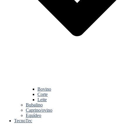
Bovino
Corte
Leite
Bubalino
Caprino/ovino
Equídeo
TecnoTec