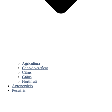
Agricultura
Cana-de-Açúcar
Citrus
Grãos
Hortifruti
Agronegócio
Pecuária