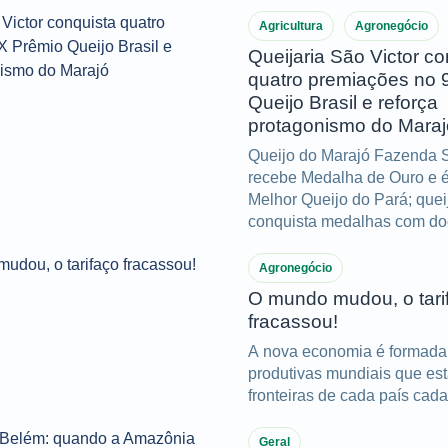
do Marajó e acumulando im
conquistas ao longo de dua
Agricultura
Agronegócio
Queijaria São Victor co
quatro premiações no 
Queijo Brasil e reforça
protagonismo do Maraj
Queijo do Marajó Fazenda S
recebe Medalha de Ouro e é 
Melhor Queijo do Pará; que
conquista medalhas com doc
manteiga de búfala.
Agronegócio
O mundo mudou, o tari
fracassou!
A nova economia é formada
produtivas mundiais que es
fronteiras de cada país cada
Geral