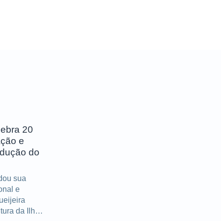
lebra 20
ação e
odução do
idou sua
onal e
ueijeira
tura da Ilha