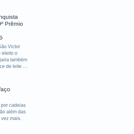
portantes
s décadas
nquista
9º Prêmio
ó
ão Victor
eleito o
ijaria também
e de leite e
faço
 por cadeias
tão além das
 vez mais.