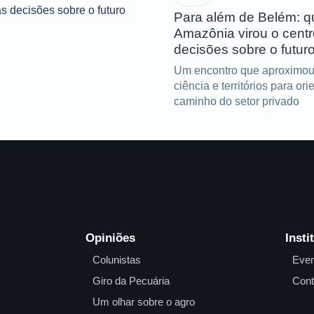
Para além de Belém: 
Amazônia virou o cent
decisões sobre o futur
Um encontro que aproximou
ciência e territórios para ori
caminho do setor privado
Opiniões
Insti
Colunistas
Even
Giro da Pecuária
Cont
Um olhar sobre o agro