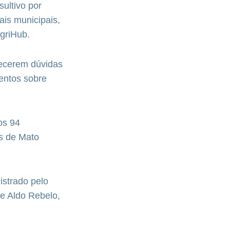
sultivo por
ais municipais,
AgriHub.
arecerem dúvidas
entos sobre
os 94
is de Mato
istrado pelo
 e Aldo Rebelo,