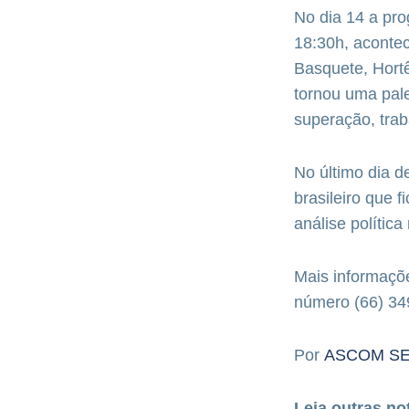
No dia 14 a pr
18:30h, acontec
Basquete, Hort
tornou uma pale
superação, tra
No último dia d
brasileiro que 
análise política
Mais informaçõe
número (66) 34
Por
ASCOM S
Leia outras no