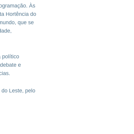
rogramação. Às
ta Hortência do
 mundo, que se
dade,
político
 debate e
cias.
 do Leste, pelo