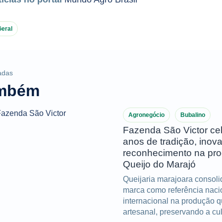
Geral
adas
ambém
Agronegócio
Bubalino
Fazenda São Victor ce
anos de tradição, inov
reconhecimento na pr
Queijo do Marajó
Queijaria marajoara consol
marca como referência naci
internacional na produção q
artesanal, preservando a cul