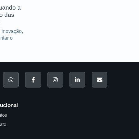
quando a
ro das
o
 inovação,
entar o
tucional
tos
ato