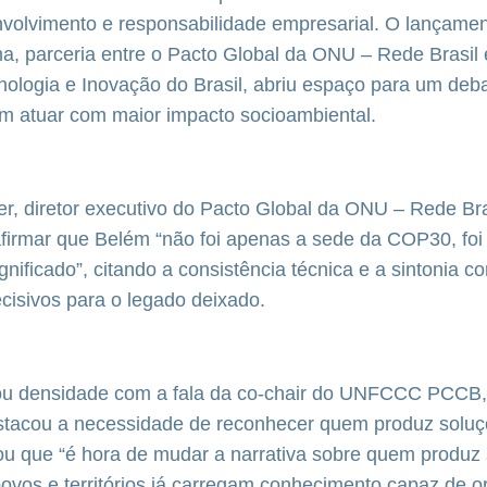
nvolvimento e responsabilidade empresarial. O lançam
a, parceria entre o
Pacto Global da ONU – Rede Brasil
e
nologia e Inovação do Brasil, abriu espaço para um de
 atuar com maior impacto socioambiental.
r, diretor executivo do Pacto Global da ONU – Rede Bras
afirmar que Belém “não foi apenas a sede da COP30, fo
gnificado”, citando a consistência técnica e a sintonia 
cisivos para o legado deixado.
u densidade com a fala da co-chair do UNFCCC PCCB,
stacou a necessidade de reconhecer quem produz soluçõ
mou que “é hora de mudar a narrativa sobre quem produz 
ovos e territórios já carregam conhecimento capaz de ori