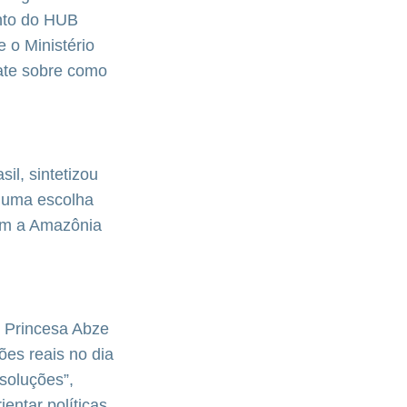
ento do HUB
 o Ministério
bate sobre como
il, sintetizou
i uma escolha
com a Amazônia
 Princesa Abze
es reais no dia
soluções”,
entar políticas