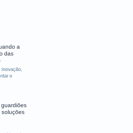
quando a
ro das
o
 inovação,
entar o
 guardiões
 soluções