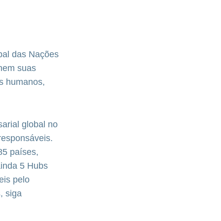
obal das Nações
nhem suas
tos humanos,
rial global no
responsáveis.
85 países,
ainda 5 Hubs
eis pelo
, siga