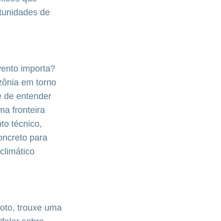
rtunidades de
vento importa?
zônia em torno
e de entender
ma fronteira
o técnico,
oncreto para
climático
toto, trouxe uma