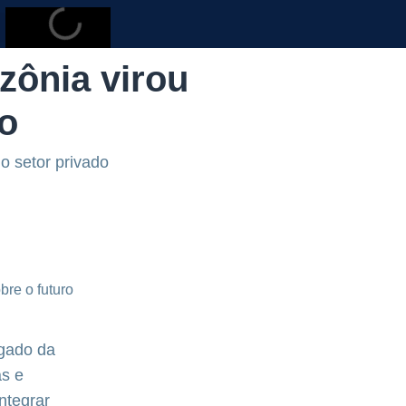
zônia virou
ro
o setor privado
egado da
as e
ntegrar