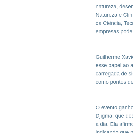
natureza, dese
Natureza e Clim
da Ciência, Tec
empresas podem
Guilherme Xavie
esse papel ao 
carregada de si
como pontos de
O evento ganho
Djigma, que de
a dia. Ela afir
indicando que p