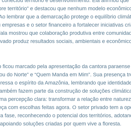
 conectou território e desenvolvimento. Ela afirmou que 
obre território” e destacou que nenhum modelo econômic
 Ao lembrar que a demarcação protege o equilíbrio climát
empresas e o setor financeiro a fortalecer iniciativas cr
a fala mostrou que colaboração produtiva entre comunida
ivado produz resultados sociais, ambientais e econômic
 ficou marcado pela apresentação da cantora paraense
“Sou do Norte” e “Quem Manda em Mim”. Sua presença tr
pressa o espírito da Amazônia, lembrando que identidade
também fazem parte da construção de soluções climátic
a percepção clara: transformar a relação entre nature
ça com escolhas feitas agora. O setor privado tem a op
va fase, reconhecendo o potencial dos territórios, adotan
apoiando soluções criadas por quem vive a floresta.