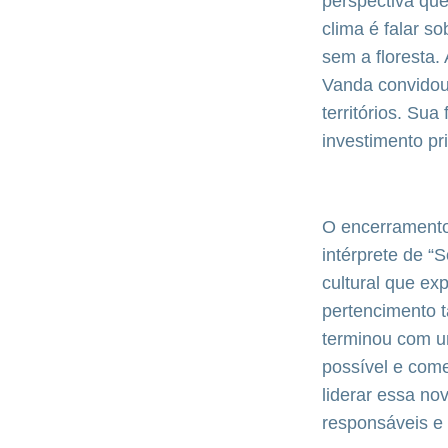
perspectiva que
clima é falar s
sem a floresta.
Vanda convidou 
territórios. Su
investimento pr
O encerramento
intérprete de 
cultural que ex
pertencimento 
terminou com um
possível e come
liderar essa no
responsáveis e 