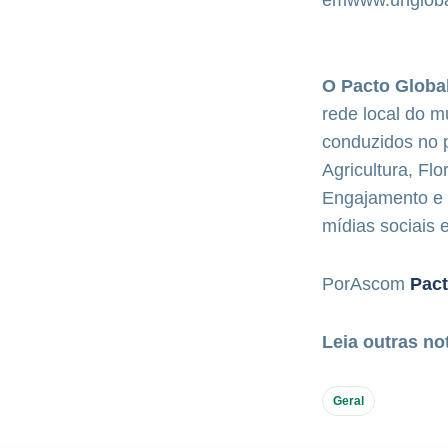
em
www.ungloba
O Pacto Globa
rede local do m
conduzidos no 
Agricultura, Fl
Engajamento e 
mídias sociais 
PorAscom
Pact
Leia outras no
Geral