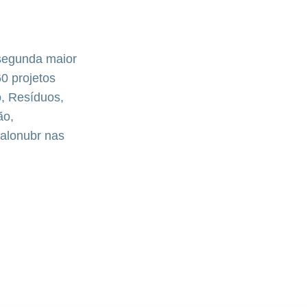
 segunda maior
0 projetos
, Resíduos,
ão,
alonubr nas