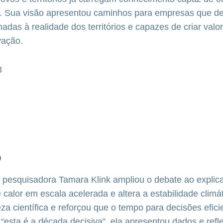
s. Sua visão apresentou caminhos para empresas que de
nhadas à realidade dos territórios e capazes de criar val
vação.
)
 pesquisadora Tamara Klink ampliou o debate ao explic
calor em escala acelerada e altera a estabilidade climát
eza científica e reforçou que o tempo para decisões efici
“esta é a década decisiva”, ela apresentou dados e ref