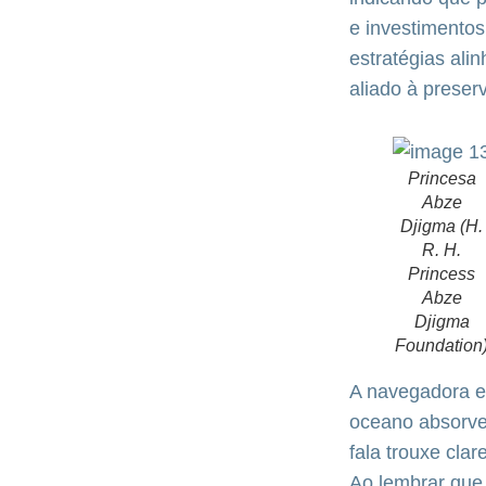
e investimento
estratégias ali
aliado à preser
Princesa
Abze
Djigma (H.
R. H.
Princess
Abze
Djigma
Foundation
A navegadora e
oceano absorve 
fala trouxe clar
Ao lembrar que 