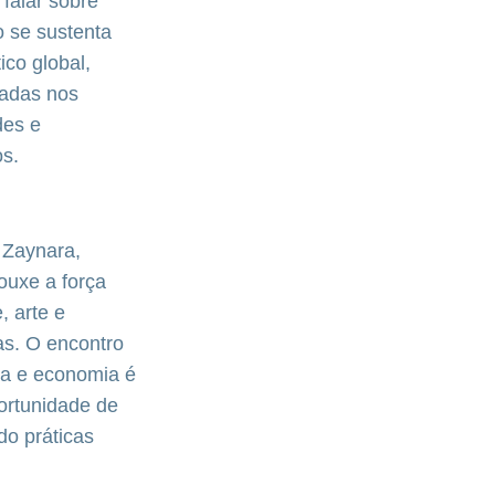
“falar sobre
o se sustenta
ico global,
iadas nos
des e
os.
 Zaynara,
ouxe a força
, arte e
as. O encontro
za e economia é
ortunidade de
do práticas