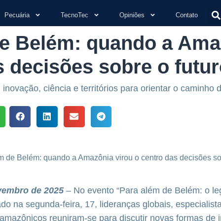
Pecuária
TecnoTec
Opiniões
Contato
e Belém: quando a Ama
s decisões sobre o futu
novação, ciência e territórios para orientar o caminho d
vembro de 2025
–
No evento “Para além de Belém: o l
do na segunda-feira, 17, lideranças globais, especialist
amazônicos reuniram-se para discutir novas formas de i