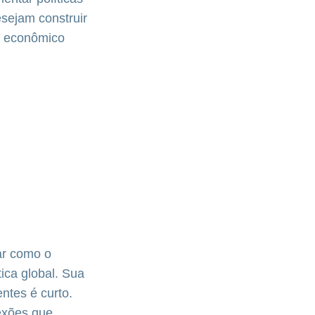
sejam construir
or econômico
ar como o
ica global. Sua
entes é curto.
lexões que