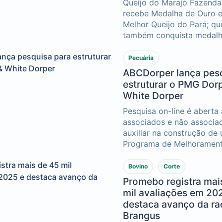
Queijo do Marajó Fazenda
recebe Medalha de Ouro e 
Melhor Queijo do Pará; que
também conquista medal
doce de leite e manteiga d
Pecuária
ABCDorper lança pesq
estruturar o PMG Dor
White Dorper
Pesquisa on-line é aberta 
associados e não associad
auxiliar na construção de
Programa de Melhorament
mais eficiente e alinhado 
do setor
Bovino
Corte
Promebo registra mai
mil avaliações em 20
destaca avanço da ra
Brangus