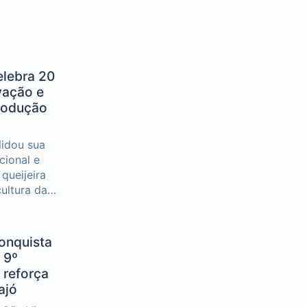
elebra 20
vação e
rodução
lidou sua
cional e
queijeira
ultura da
ndo
o longo de
conquista
 9º
 reforça
ajó