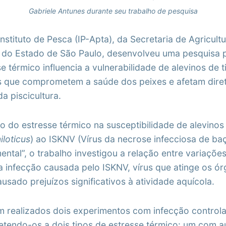
Gabriele Antunes durante seu trabalho de pesquisa
stituto de Pesca (IP-Apta), da Secretaria de Agricultu
do Estado de São Paulo, desenvolveu uma pesquisa p
 térmico influencia a vulnerabilidade de alevinos de ti
is que comprometem a saúde dos peixes e afetam dire
a piscicultura.
ito do estresse térmico na susceptibilidade de alevinos 
loticus
) ao ISKNV (Vírus da necrose infecciosa de baç
ntal”, o trabalho investigou a relação entre variaçõe
a infecção causada pelo ISKNV, vírus que atinge os ór
usado prejuízos significativos à atividade aquícola.
am realizados dois experimentos com infecção control
etendo-os a dois tipos de estresse térmico: um com 