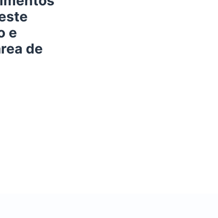
cimentos
este
o e
área de