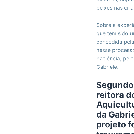
peixes nas cri
Sobre a experi
que tem sido u
concedida pel
nesse processo
paciência, pelo
Gabriele.
Segundo a
reitora 
Aquicult
da Gabri
projeto 