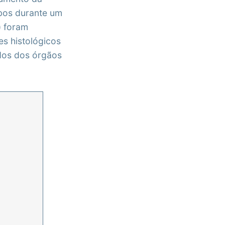
bos durante um
) foram
s histológicos
idos dos órgãos