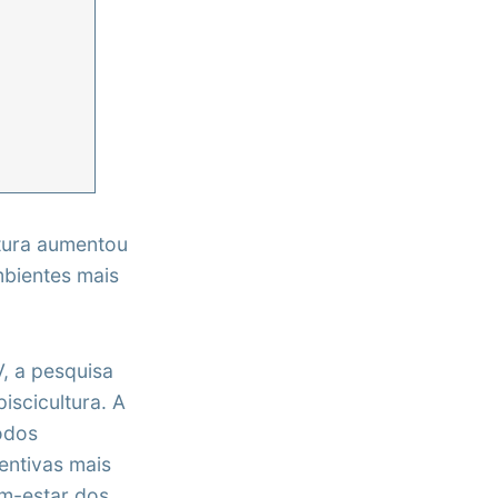
atura aumentou
mbientes mais
, a pesquisa
iscicultura. A
todos
ventivas mais
m-estar dos