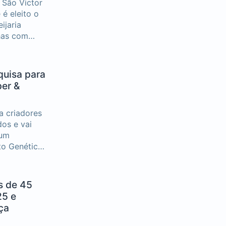
 São Victor
é eleito o
ijaria
has com
e búfala.
uisa para
per &
a criadores
os e vai
 um
o Genético
à realidade
s de 45
25 e
ça