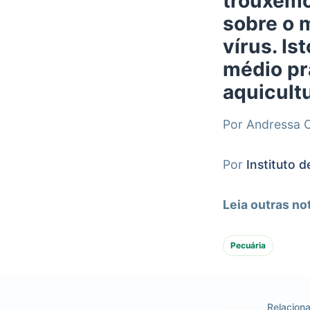
trouxemo
sobre o 
vírus. Is
médio pr
aquicultu
Por Andressa 
Por
Instituto 
Leia outras no
Pecuária
Relacion