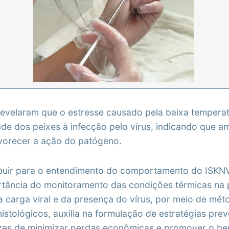
revelaram que o estresse causado pela baixa temper
dade dos peixes à infecção pelo vírus, indicando que a
vorecer a ação do patógeno.
buir para o entendimento do comportamento do ISKNV
rtância do monitoramento das condições térmicas na p
da carga viral e da presença do vírus, por meio de mé
istológicos, auxilia na formulação de estratégias pre
zes de minimizar perdas econômicas e promover o be