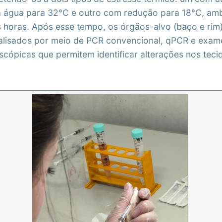
a água para 32°C e outro com redução para 18°C, am
s horas. Após esse tempo, os órgãos-alvo (baço e rim
alisados por meio de PCR convencional, qPCR e exame
oscópicas que permitem identificar alterações nos tec