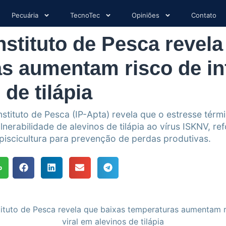
Pecuária
TecnoTec
Opiniões
Contato
nstituto de Pesca revela
s aumentam risco de inf
de tilápia
stituto de Pesca (IP-Apta) revela que o estresse térm
nerabilidade de alevinos de tilápia ao vírus ISKNV, r
piscicultura para prevenção de perdas produtivas.
p