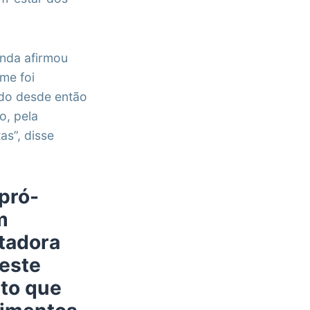
anda afirmou
me foi
do desde então
o, pela
as”, disse
pró-
m
ntadora
deste
ito que