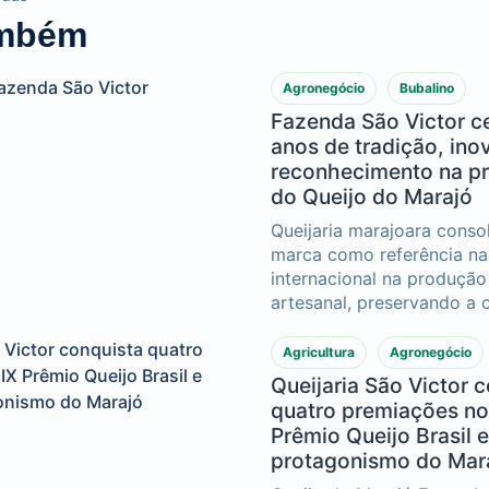
ambém
Agronegócio
Bubalino
Fazenda São Victor c
anos de tradição, ino
reconhecimento na p
do Queijo do Marajó
Queijaria marajoara conso
marca como referência na
internacional na produção 
artesanal, preservando a c
Ilha do Marajó e acumula
importantes conquistas a
Agricultura
Agronegócio
duas décadas
Queijaria São Victor 
quatro premiações no
Prêmio Queijo Brasil e
protagonismo do Mar