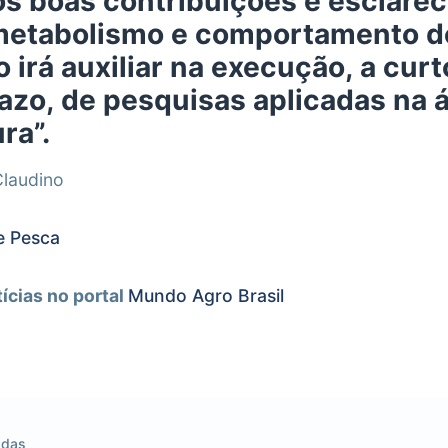
s boas contribuições e esclare
metabolismo e comportamento d
to irá auxiliar na execução, a curt
azo, de pesquisas aplicadas na 
ra”.
Claudino
de Pesca
tícias no portal
Mundo Agro Brasil
adas