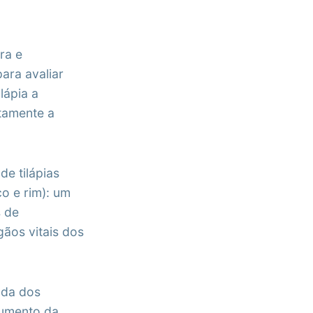
ra e
ara avaliar
lápia a
tamente a
de tilápias
o e rim): um
s de
gãos vitais dos
ada dos
aumento da