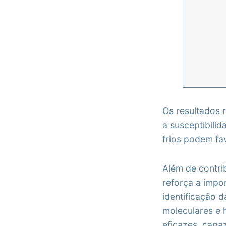
Os resultados 
a susceptibili
frios podem fa
Além de contri
reforça a impo
identificação 
moleculares e h
eficazes, capa