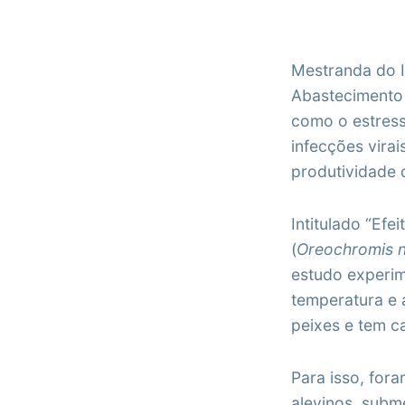
Mestranda do In
Abastecimento 
como o estresse
infecções vira
produtividade d
Intitulado “Efe
(
Oreochromis ni
estudo experime
temperatura e 
peixes e tem ca
Para isso, for
alevinos, subm