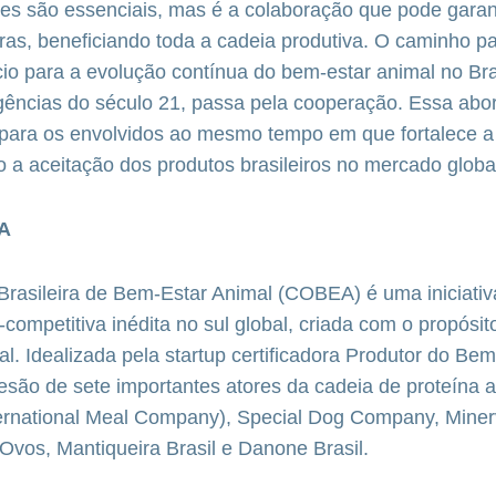
s são essenciais, mas é a colaboração que pode gara
ras, beneficiando toda a cadeia produtiva. O caminho pa
io para a evolução contínua do bem-estar animal no Bra
igências do século 21, passa pela cooperação. Essa ab
s para os envolvidos ao mesmo tempo em que fortalece a
o a aceitação dos produtos brasileiros no mercado globa
A
Brasileira de Bem-Estar Animal (COBEA) é uma iniciativ
competitiva inédita no sul global, criada com o propósi
. Idealizada pela startup certificadora Produtor do Bem, 
são de sete importantes atores da cadeia de proteína an
ernational Meal Company), Special Dog Company, Mine
o Ovos, Mantiqueira Brasil e Danone Brasil.