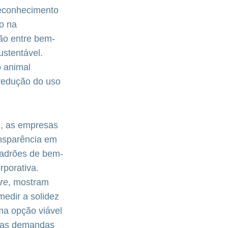
reconhecimento
o na
ção entre bem-
ustentável.
o animal
 redução do uso
l, as empresas
ansparência em
padrões de bem-
rporativa.
re
, mostram
medir a solidez
ma opção viável
ovas demandas