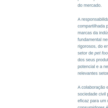
do mercado.
A responsabili
compartilhada p
marcas da indús
fundamental ne
rigorosos, do 
setor de
pet fo
dos seus produ
potencial e a n
relevantes seto
A colaboração 
sociedade civil
eficaz para um 
consumidores é 