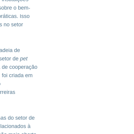
 sobre o bem-
ráticas. Isso
s no setor
adeia de
 setor de
pet
va de cooperação
 foi criada em
o
rreiras
as do setor de
elacionados à