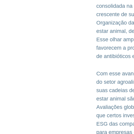
consolidada na
crescente de su
Organização da
estar animal, d
Esse olhar ampl
favorecem a pro
de antibióticos 
Com esse avanç
do setor agroal
suas cadeias d
estar animal sã
Avaliações glo
que certos inve
ESG das compan
para empresas 