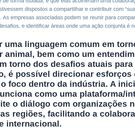
e de forma isolada, e que elas acolheriam uma colabora
stivessem dispostos a compartilhar e contribuir com “su
. As empresas associadas podem se reunir para compart
desafios, e identificar áreas onde uma ação conjunta é n
r uma linguagem comum em torn
r animal, bem como um entendim
 torno dos desafios atuais para
, é possível direcionar esforços 
o foco dentro da indústria. A inic
unciona como uma plataforma/int
ite o diálogo com organizações n
as regiões, facilitando a colabor
e internacional.