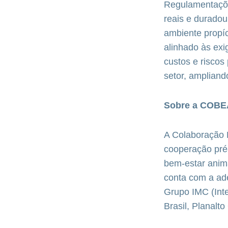
Regulamentaçõe
reais e duradou
ambiente propíc
alinhado às ex
custos e risco
setor, ampliand
Sobre a COBE
A Colaboração 
cooperação pré-
bem-estar animal
conta com a ade
Grupo IMC (Int
Brasil, Planalt