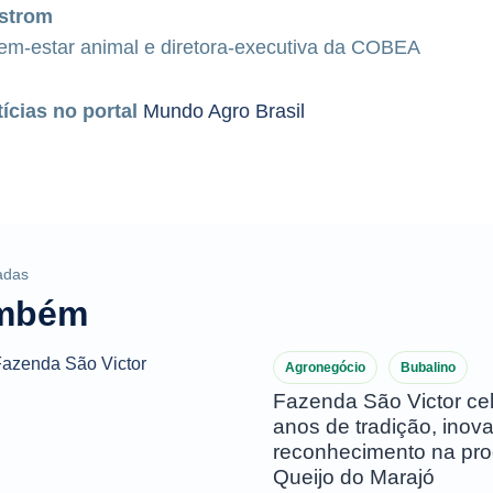
nstrom
bem-estar animal e diretora-executiva da COBEA
tícias no portal
Mundo Agro Brasil
adas
ambém
Agronegócio
Bubalino
Fazenda São Victor ce
anos de tradição, inov
reconhecimento na pr
Queijo do Marajó