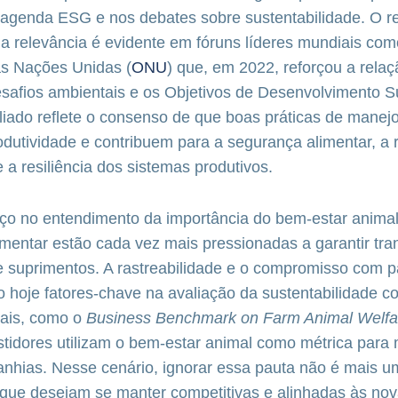
 agenda ESG e nos debates sobre sustentabilidade. O 
a relevância é evidente em fóruns líderes mundiais com
s Nações Unidas (
ONU
) que, em 2022, reforçou a rela
esafios ambientais e os Objetivos de Desenvolvimento S
iado reflete o consenso de que boas práticas de manej
dutividade e contribuem para a segurança alimentar, a
e a resiliência dos sistemas produtivos.
o no entendimento da importância do bem-estar anima
imentar estão cada vez mais pressionadas a garantir tr
e suprimentos. A rastreabilidade e o compromisso com 
o hoje fatores-chave na avaliação da sustentabilidade co
bais, como o
Business Benchmark on Farm Animal Welfa
stidores utilizam o bem-estar animal como métrica para 
hias. Nesse cenário, ignorar essa pauta não é mais u
que desejam se manter competitivas e alinhadas às n