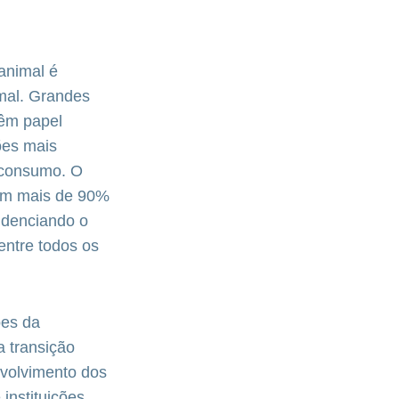
animal é
imal. Grandes
êm papel
ões mais
 consumo. O
 em mais de 90%
idenciando o
entre todos os
ões da
a transição
nvolvimento dos
instituições