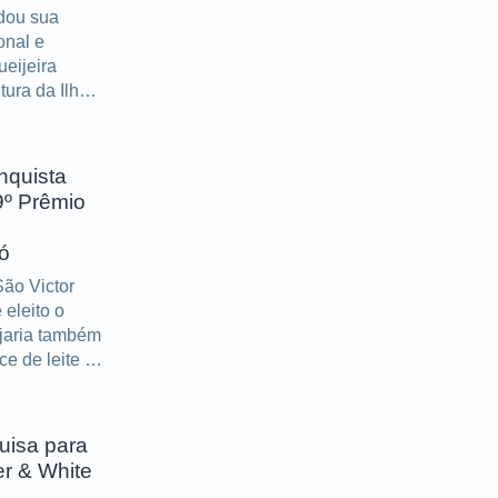
idou sua
onal e
ueijeira
tura da Ilha
portantes
s décadas
nquista
9º Prêmio
ó
ão Victor
eleito o
ijaria também
e de leite e
uisa para
er & White