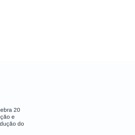
lebra 20
ação e
odução do