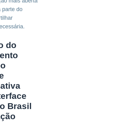
ção mais aberta
a parte do
ilhar
ecessária.
o do
ento
 o
e
iativa
erface
o Brasil
ação