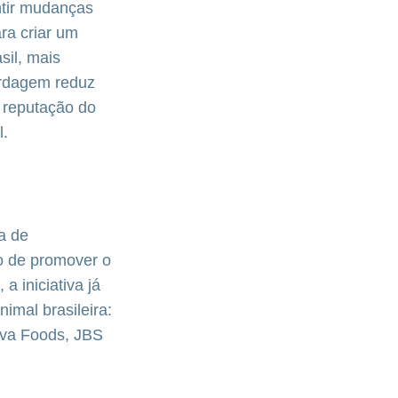
ntir mudanças
ra criar um
sil, mais
ordagem reduz
 reputação do
l.
a de
to de promover o
a iniciativa já
imal brasileira:
rva Foods, JBS