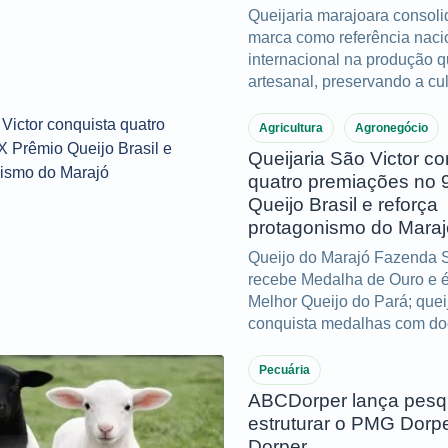
Queijaria marajoara consol
marca como referência naci
internacional na produção q
artesanal, preservando a cul
do Marajó e acumulando im
conquistas ao longo de dua
Agricultura
Agronegócio
Queijaria São Victor co
quatro premiações no 
Queijo Brasil e reforça
protagonismo do Maraj
Queijo do Marajó Fazenda S
recebe Medalha de Ouro e é 
Melhor Queijo do Pará; que
conquista medalhas com doc
manteiga de búfala.
Pecuária
ABCDorper lança pesq
estruturar o PMG Dorp
Dorper