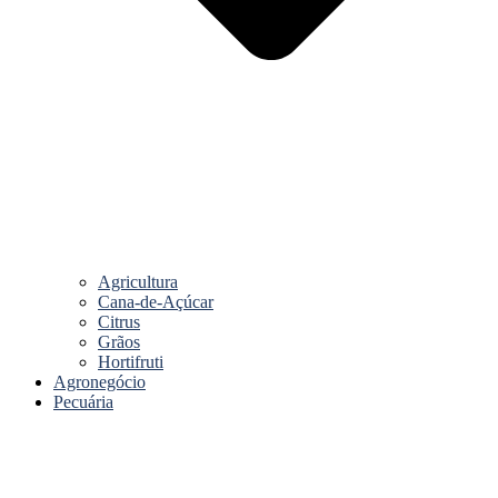
Agricultura
Cana-de-Açúcar
Citrus
Grãos
Hortifruti
Agronegócio
Pecuária