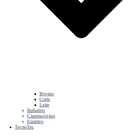
Bovino
Corte
Leite
Bubalino
Caprino/ovino
Equídeo
TecnoTec