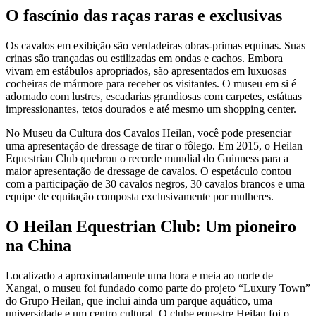
O fascínio das raças raras e exclusivas
Os cavalos em exibição são verdadeiras obras-primas equinas. Suas
crinas são trançadas ou estilizadas em ondas e cachos. Embora
vivam em estábulos apropriados, são apresentados em luxuosas
cocheiras de mármore para receber os visitantes. O museu em si é
adornado com lustres, escadarias grandiosas com carpetes, estátuas
impressionantes, tetos dourados e até mesmo um shopping center.
No Museu da Cultura dos Cavalos Heilan, você pode presenciar
uma apresentação de dressage de tirar o fôlego. Em 2015, o Heilan
Equestrian Club quebrou o recorde mundial do Guinness para a
maior apresentação de dressage de cavalos. O espetáculo contou
com a participação de 30 cavalos negros, 30 cavalos brancos e uma
equipe de equitação composta exclusivamente por mulheres.
O Heilan Equestrian Club: Um pioneiro
na China
Localizado a aproximadamente uma hora e meia ao norte de
Xangai, o museu foi fundado como parte do projeto “Luxury Town”
do Grupo Heilan, que inclui ainda um parque aquático, uma
universidade e um centro cultural. O clube equestre Heilan foi o