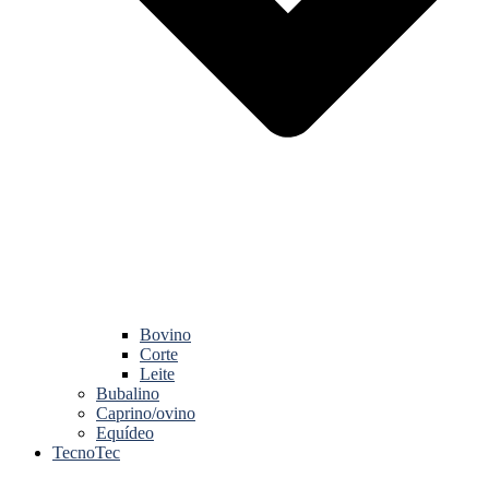
Bovino
Corte
Leite
Bubalino
Caprino/ovino
Equídeo
TecnoTec