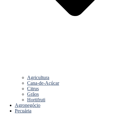
Agricultura
Cana-de-Açúcar
Citrus
Grãos
Hortifruti
Agronegócio
Pecuária