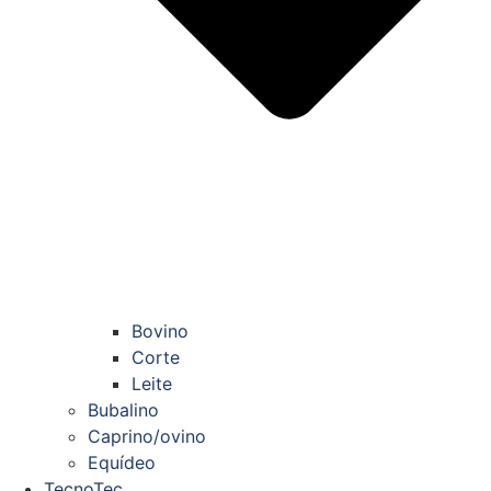
Bovino
Corte
Leite
Bubalino
Caprino/ovino
Equídeo
TecnoTec