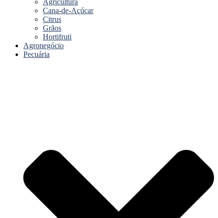
Agricultura
Cana-de-Açúcar
Citrus
Grãos
Hortifruti
Agronegócio
Pecuária