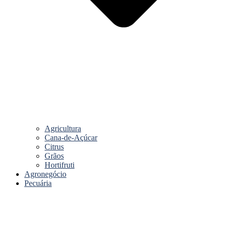
Agricultura
Cana-de-Açúcar
Citrus
Grãos
Hortifruti
Agronegócio
Pecuária