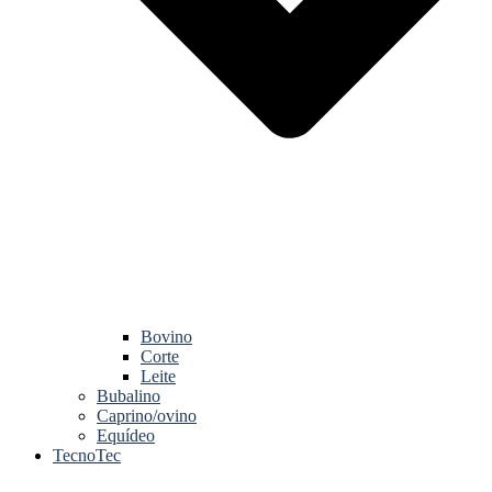
Bovino
Corte
Leite
Bubalino
Caprino/ovino
Equídeo
TecnoTec