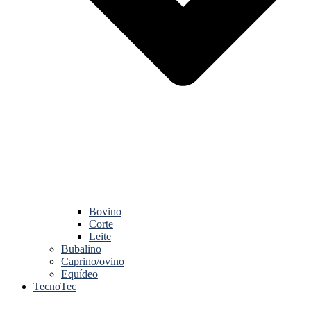
Bovino
Corte
Leite
Bubalino
Caprino/ovino
Equídeo
TecnoTec