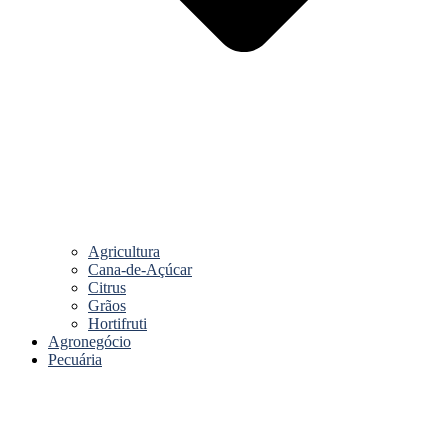
Agricultura
Cana-de-Açúcar
Citrus
Grãos
Hortifruti
Agronegócio
Pecuária