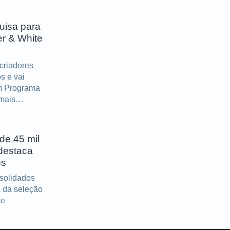
uisa para
er & White
 criadores
s e vai
um Programa
mais
dade do setor
de 45 mil
destaca
us
solidados
 da seleção
te