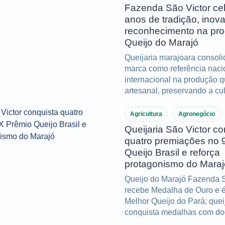
Fazenda São Victor ce
anos de tradição, inov
reconhecimento na pr
Queijo do Marajó
Queijaria marajoara consol
marca como referência naci
internacional na produção q
artesanal, preservando a cul
do Marajó e acumulando im
conquistas ao longo de dua
Agricultura
Agronegócio
Queijaria São Victor co
quatro premiações no 
Queijo Brasil e reforça
protagonismo do Maraj
Queijo do Marajó Fazenda S
recebe Medalha de Ouro e é 
Melhor Queijo do Pará; que
conquista medalhas com doc
manteiga de búfala.