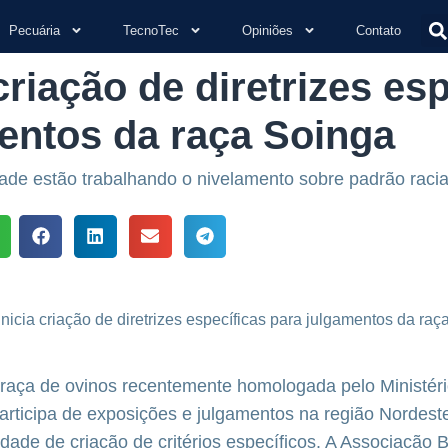
Pecuária
TecnoTec
Opiniões
Contato
criação de diretrizes es
entos da raça Soinga
dade estão trabalhando o nivelamento sobre padrão raci
 raça de ovinos recentemente homologada pelo Ministér
 participa de exposições e julgamentos na região Nordest
dade de criação de critérios específicos. A Associação B