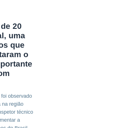
 de 20
al, uma
cos que
taram o
mportante
com
 foi observado
 na região
spetor técnico
omentar a
es do Brasil,