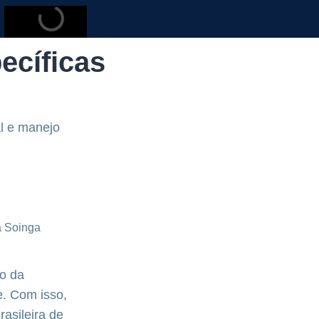
pecíficas
al e manejo
io da
e. Com isso,
rasileira de