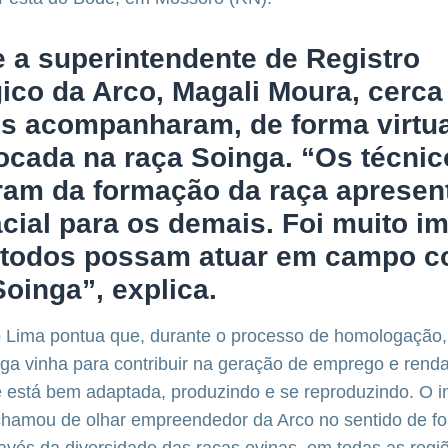
 a superintendente de Registro
ico da Arco, Magali Moura, cerca
es acompanharam, de forma virtu
focada na raça Soinga. “Os técni
aram da formação da raça apresen
cial para os demais. Foi muito i
 todos possam atuar em campo 
oinga”, explica.
o Lima pontua que, durante o processo de homologação,
ga vinha para contribuir na geração de emprego e renda
 está bem adaptada, produzindo e se reproduzindo. O in
chamou de olhar empreendedor da Arco no sentido de f
ravés da diversidade das raças ovinas, em todas as regiõ