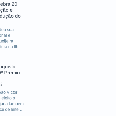
lebra 20
ação e
odução do
idou sua
onal e
ueijeira
tura da Ilha
portantes
s décadas
nquista
9º Prêmio
ó
ão Victor
eleito o
ijaria também
e de leite e