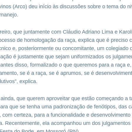
inos (Arco) deu início às discussões sobre o tema do n
 manejo.
eiro, que juntamente com Cláudio Adriano Lima e Karol
ocesso de homologação da raça, explica que é preciso c
cnico e, posteriormente ou concomitante, um colegiado d
ação é justamente que sejam uniformizados os julgame
, antes disso, formalizado o que queremos para a raça e
lgamento, se é a raça, se é aprumos, se é desenvolviment
utivos”, explica.
, ainda, que querem aproveitar que estão começando a t
ara que se tenha uma padronização de fenótipos, das ca
s, com certeza, para a funcionalidade e desenvolviment
ça. Recentemente, ela acompanhou um dos julgamentos 
a Festa do Bode, em Mossoró (RN).