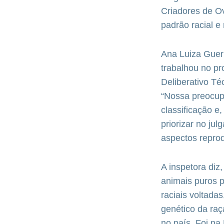
Criadores de Ov
padrão racial e
Ana Luiza Guerr
trabalhou no pr
Deliberativo Té
“Nossa preocup
classificação e
priorizar no ju
aspectos reprod
A inspetora diz
animais puros p
raciais voltada
genético da ra
no país. Foi n