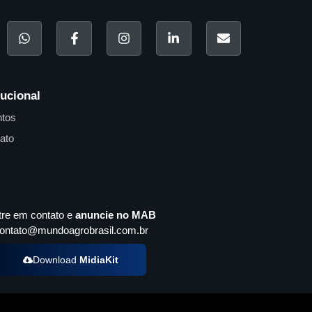
tucional
tos
ato
tre em contato e
anuncie no MAB
ontato@mundoagrobrasil.com.br
Download
MidiaKit