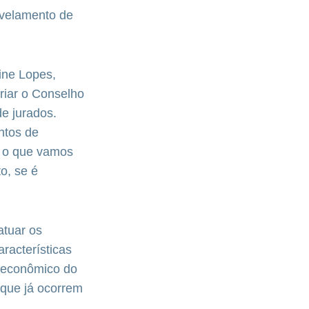
ivelamento de
ine Lopes,
riar o Conselho
e jurados.
ntos de
, o que vamos
o, se é
atuar os
racterísticas
o econômico do
que já ocorrem