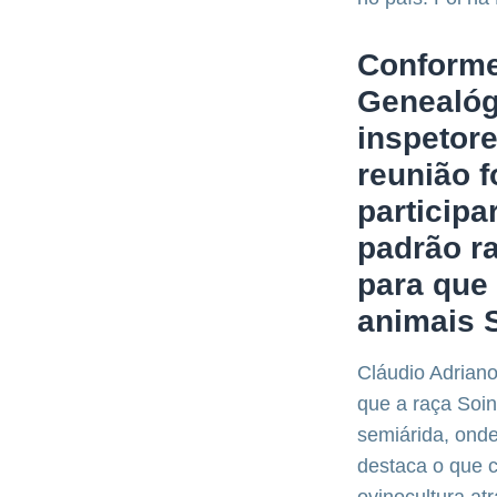
Conforme
Genealóg
inspetor
reunião 
particip
padrão ra
para que
animais S
Cláudio Adrian
que a raça Soin
semiárida, onde
destaca o que 
ovinocultura at