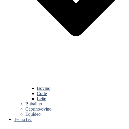
Bovino
Corte
Leite
Bubalino
Caprino/ovino
Equídeo
TecnoTec