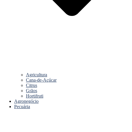
Agricultura
Cana-de-Açúcar
Citrus
Grãos
Hortifruti
Agronegócio
Pecuária