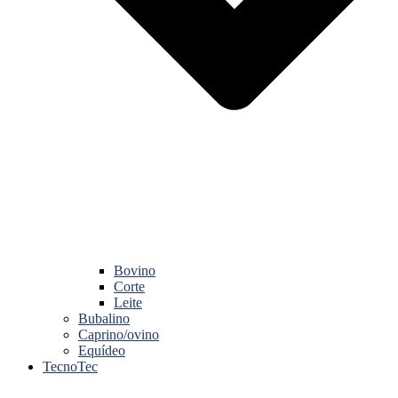
Bovino
Corte
Leite
Bubalino
Caprino/ovino
Equídeo
TecnoTec