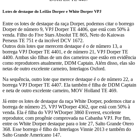
Lotes de destaque do Leilão Dorper e White Dorper VPJ
Entre os lotes de destaque da raça Dorper, podemos citar o borrego
Dorper de número 9, VPJ Dorper TE 4406, que está com 50% à
venda. Filho do Five Stars Absolut TE 865, Neto do Kaiowas
Perseus TE 751 e da incrível DCV 1672.
Outros dois lotes que merecem destaque é o de número 13, a
borrega VPJ Dorper TE 4401, e de número 21, VPJ Dorper TE
4400. Ambas são filhas de um dos carneiros que estão em evidência
como reprodutores atualmente, DDM Captain. Além disso, elas são
netas de outro excelente carneiro, Interlagos Oxford.
Na sequência, outro lote que merece destaque é o de número 22, a
borrega VPJ Dorper TE 4407. Ela também é filha de DDM Captain
e neta de outro excelente carneiro, MOV Holland TE 469.
Já entre os lotes de destaque da raça White Dorper, podemos citar a
borrega de número 25, VPJ WDorper 4362, que está com 50% à
venda. Ela é filha do VPJ WDorper 3860 Everest, excelente
reprodutor, com progênie comprovada na Cabanha VPJ. Por fim,
entre os White Dorper destaque para o lote 27, Salto Grande Otero
368. Esse borrego é filho do Interlagos Vinnie 2013 e também do
Salto Grande Americano 147.