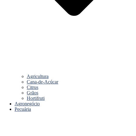
Agricultura
Cana-de-Açúcar
Citrus
Grãos
Hortifruti
Agronegócio
Pecuária