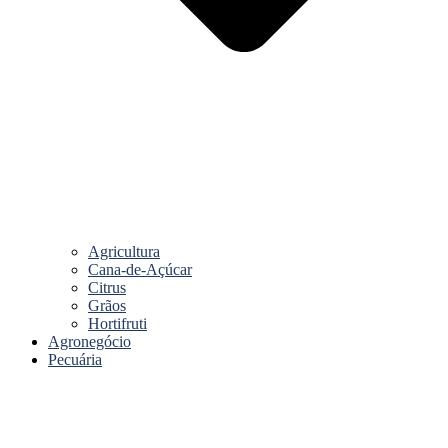
Agricultura
Cana-de-Açúcar
Citrus
Grãos
Hortifruti
Agronegócio
Pecuária