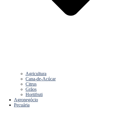
Agricultura
Cana-de-Açúcar
Citrus
Grãos
Hortifruti
Agronegócio
Pecuária