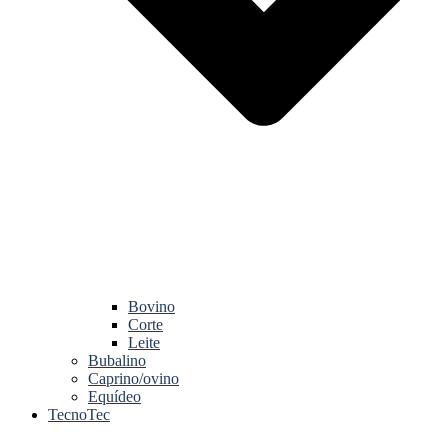
Bovino
Corte
Leite
Bubalino
Caprino/ovino
Equídeo
TecnoTec