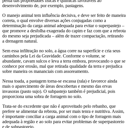
perda das propriedades físicas e químicas favoráveis ao
desenvolvimento de, por exemplo, pastagens.
O manejo animal tem influência decisiva, e deve ser feito de maneira
correta, o qual envolve diversas ações conjugadas como a
determinação da carga animal adequada para evitar o superpastejo –
que promove a desfolha exagerada do capim e faz com que a rebrota
do mesmo seja prejudicada – além de trazer compactação, retirando
a drenagem natural.
Sem essa infiltração no solo, a água corre na superfície e cria seus
caminhos pela Lei da Gravidade. Conforme o volume, se
abundante, cavam sulcos e leva a terra embora, provocando o que se
conhece por erosão, mal que retirada qualidade da terra e prejudica
sobre maneira os mananciais com assoreamento.
Nessa toada, a pastagem torna-se escassa (rala) e favorece ainda
mais o aparecimento de áreas descobertas e mesmo das ervas
invasoras (pasto sujo). O subpastejo também é prejudicial, pois
proporciona uma sobra de forragem no solo.
Trata-se do excedente que não é aproveitado pelo rebanho, que
prefere se alimentar da rebrota, por ser mais tenra e nutritiva. Assim,
é importante conciliar a carga animal com o tipo de forragem mais
adequada à região e ao solo para evitar problemas de superpastoreio
e de subpastoreio.