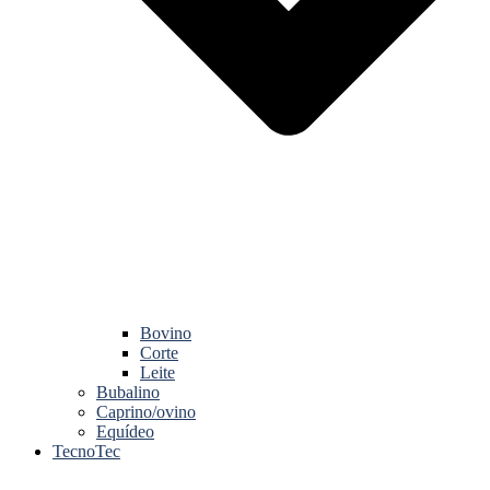
Bovino
Corte
Leite
Bubalino
Caprino/ovino
Equídeo
TecnoTec