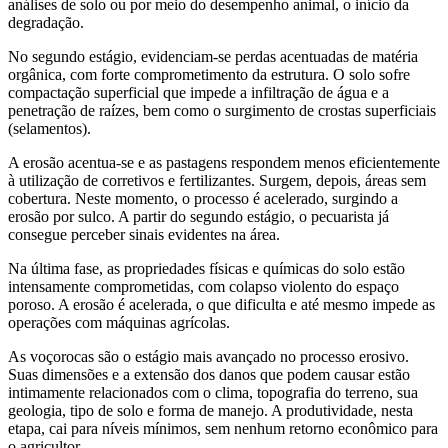
análises de solo ou por meio do desempenho animal, o início da
degradação.
No segundo estágio, evidenciam-se perdas acentuadas de matéria
orgânica, com forte comprometimento da estrutura. O solo sofre
compactação superficial que impede a infiltração de água e a
penetração de raízes, bem como o surgimento de crostas superficiais
(selamentos).
A erosão acentua-se e as pastagens respondem menos eficientemente
à utilização de corretivos e fertilizantes. Surgem, depois, áreas sem
cobertura. Neste momento, o processo é acelerado, surgindo a
erosão por sulco. A partir do segundo estágio, o pecuarista já
consegue perceber sinais evidentes na área.
Na última fase, as propriedades físicas e químicas do solo estão
intensamente comprometidas, com colapso violento do espaço
poroso. A erosão é acelerada, o que dificulta e até mesmo impede as
operações com máquinas agrícolas.
As voçorocas são o estágio mais avançado no processo erosivo.
Suas dimensões e a extensão dos danos que podem causar estão
intimamente relacionados com o clima, topografia do terreno, sua
geologia, tipo de solo e forma de manejo. A produtividade, nesta
etapa, cai para níveis mínimos, sem nenhum retorno econômico para
o agricultor.