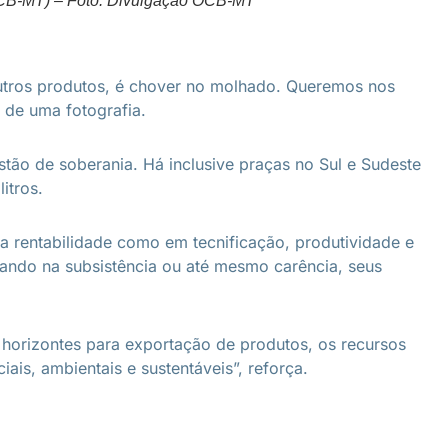
(OCB-MT) – Foto: Divulgação OCB-MT
outros produtos, é chover no molhado. Queremos nos
 de uma fotografia.
estão de soberania. Há inclusive praças no Sul e Sudeste
itros.
na rentabilidade como em tecnificação, produtividade e
hando na subsistência ou até mesmo carência, seus
m horizontes para exportação de produtos, os recursos
is, ambientais e sustentáveis”, reforça.