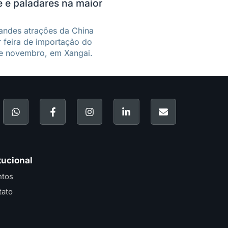
 e paladares na maior
andes atrações da China
r feira de importação do
de novembro, em Xangai.
tucional
ntos
tato