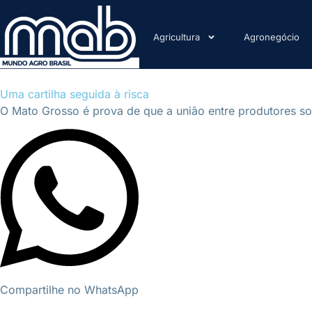
Agricultura
Agronegócio
Uma cartilha seguida à risca
O Mato Grosso é prova de que a união entre produtores so
Compartilhe no WhatsApp