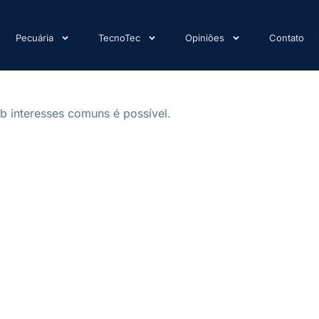
Pecuária
TecnoTec
Opiniões
Contato
b interesses comuns é possível.