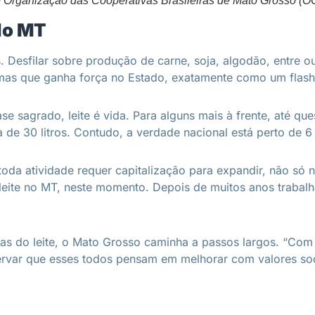
o e Organização das Cooperativas Brasileiras de Mato Grosso 
do MT
 Desfilar sobre produção de carne, soja, algodão, entre 
e, mas que ganha força no Estado, exatamente como um flash
se sagrado, leite é vida. Para alguns mais à frente, até qu
e 30 litros. Contudo, a verdade nacional está perto de 6 l
toda atividade requer capitalização para expandir, não só 
 leite no MT, neste momento. Depois de muitos anos trabal
ivas do leite, o Mato Grosso caminha a passos largos. “Co
ervar que esses todos pensam em melhorar com valores socia