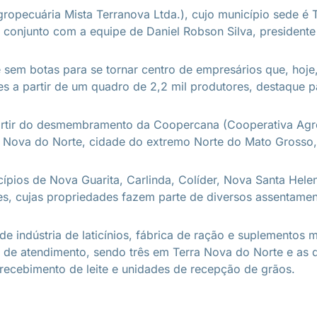
ropecuária Mista Terranova Ltda.), cujo município sede 
 conjunto com a equipe de Daniel Robson Silva, president
em botas para se tornar centro de empresários que, hoje,
 a partir de um quadro de 2,2 mil produtores, destaque para
rtir do desmembramento da Coopercana (Cooperativa Agrope
ra Nova do Norte, cidade do extremo Norte do Mato Grosso,
ípios de Nova Guarita, Carlinda, Colíder, Nova Santa Hel
res, cujas propriedades fazem parte de diversos assentame
 indústria de laticínios, fábrica de ração e suplementos mi
s de atendimento, sendo três em Terra Nova do Norte e as 
recebimento de leite e unidades de recepção de grãos.