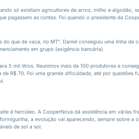
uando só existiam agricultores de arroz, milho e algodão,
que pagassem as contas. Foi quando o presidente da Coop
nça do que de vaca, no MT”. Daniel conseguiu uma linha de 
nanciamento em grupo (exigência bancária).
ra 5 mil litros. Reunimos mais de 100 produtores e conse
ra de R$ 70. Foi uma grande dificuldade, até por questões 
i.
ite é hercúleo. A CooperNova dá assistência em várias fren
formiguinha, a evolução vai aparecendo, sempre sobre a ót
veis de sol a sol.