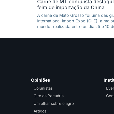
Carne de MT conquista destaque
feira de importação da China
A carne de Mato Grosso foi uma das gr
International Import Expo (CIIE), a maio
mundo, realizada entre os dias 5 e 10 
Opiniões
Insti
Colunistas
Eve
Giro da Pecuária
Con
Um olhar sobre o agro
Artigos