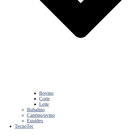
Bovino
Corte
Leite
Bubalino
Caprino/ovino
Equídeo
TecnoTec