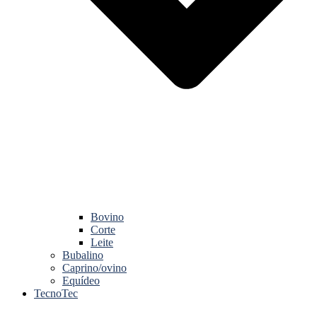
Bovino
Corte
Leite
Bubalino
Caprino/ovino
Equídeo
TecnoTec