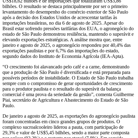
US$18,62 bilhões e de importações que totalizaram US$3,86
bilhões. O resultado se destaca principalmente por ser o primeiro
levantamento do desempenho do comércio exterior de São Paulo
após a decisão dos Estados Unidos de acrescentar tarifas às
importações brasileiras, no dia 6 de agosto de 2025. Apesar do
Brasil estar sofrendo pressões tarifárias dos EUA, o agronegócio do
estado de São Paulo demonstrou resiliência, mantendo o superávit e
elevando exportações estratégicas. A análise mostra que, entre
janeiro e agosto de 2025, o agronegócio respondeu por 40,4% das
exportações paulistas e por 6,7% das importações do estado,
segundo dados do Instituto de Economia Agrícola (IEA-Apta).
“O crescimento foi alavancado pelo café e a carne, demonstrando
que a produção de São Paulo é diversificada e está preparada para
possíveis períodos de instabilidade. O Estado de São Paulo trabalha
sempre com o compromisso de gerar oportunidades de crescimento
para o produtor paulista e o resultado do superávit da balança
comercial é uma prova da seriedade da gestão”, comenta Guilherme
Piai, secretário de Agricultura e Abastecimento do Estado de São
Paulo.
De janeiro a agosto de 2025, as exportações do agronegócio paulista
foram concentradas em cinco grandes grupos de produtos. O
complexo sucroalcooleiro liderou a pauta, com participação de
29,3% e valor de US$5,45 bilhões, sendo a maior parte composta