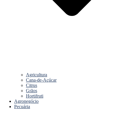
Agricultura
Cana-de-Açúcar
Citrus
Grãos
Hortifruti
Agronegócio
Pecuária