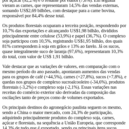
por açúcar (92,2%) e o restante por etanol (7,8%). Em seguida
vieram as carnes, que representaram 14,5% das vendas externas,
somando US$2,69 bilhões, com destaque para a carne bovina,
responsável por 84,4% desse total.
Os produtos florestais ocuparam a terceira posição, respondendo por
10,7% das exportações e alcançando US$1,98 bilhão, divididos
principalmente entre celulose (53,9%) e papel (36,7%). O complexo
soja participou com 10,5%, registrando US$1,95 bilhão, dos quais
81% correspondem à soja em grãos e 13% ao farelo. Já os sucos,
quase integralmente suco de laranja (97,6%), representaram 10,3%
do total, com valor de US$ 1,91 bilhão.
Vale destacar que as variações de valores, em comparação com o
mesmo período do ano passado, apontaram aumentos das vendas
para os grupos de café (+44,5%), carnes (+27,8%), sucos (+7,8%), e
quedas nos grupos de complexo sucroalcooleiro (-34,6%), produtos
florestais (-3,2%) e complexo soja (-2,1%). Essas variações nas
receitas do comércio exterior são derivadas da composição das
oscilações tanto de preços como de volumes exportados.
Os principais destinos do agronegócio paulista seguem os mesmo,
sendo a China o maior mercado, com 24,3% de participação,
adquirindo principalmente produtos do complexo soja, carnes,
açúcar e florestais, na sequência a União Europeia, que corresponde
14,3% de tudo que é exportado, sendo os principais itens sucos,