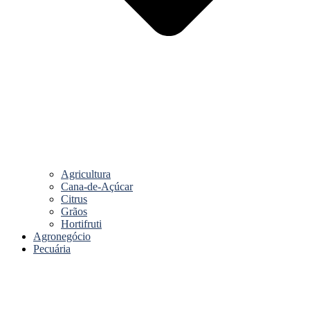
Agricultura
Cana-de-Açúcar
Citrus
Grãos
Hortifruti
Agronegócio
Pecuária