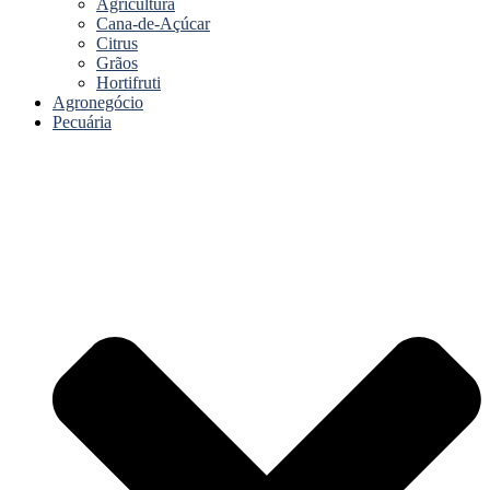
Agricultura
Cana-de-Açúcar
Citrus
Grãos
Hortifruti
Agronegócio
Pecuária