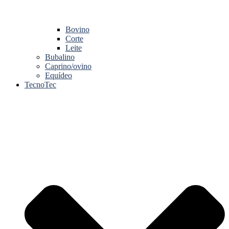
Bovino
Corte
Leite
Bubalino
Caprino/ovino
Equídeo
TecnoTec