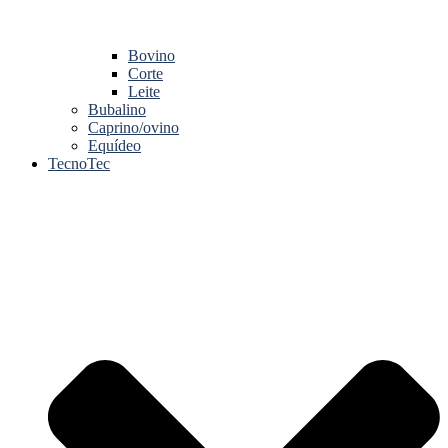
Bovino
Corte
Leite
Bubalino
Caprino/ovino
Equídeo
TecnoTec