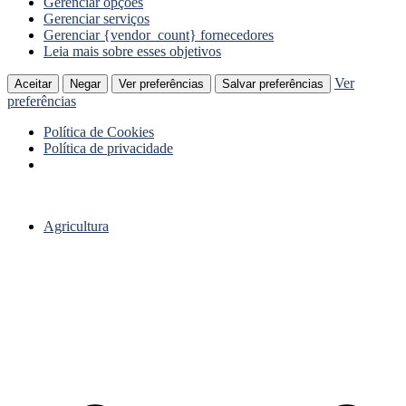
Gerenciar opções
Gerenciar serviços
Gerenciar {vendor_count} fornecedores
Leia mais sobre esses objetivos
Ver
Aceitar
Negar
Ver preferências
Salvar preferências
preferências
Política de Cookies
Política de privacidade
Ir
para
Agricultura
o
conteúdo