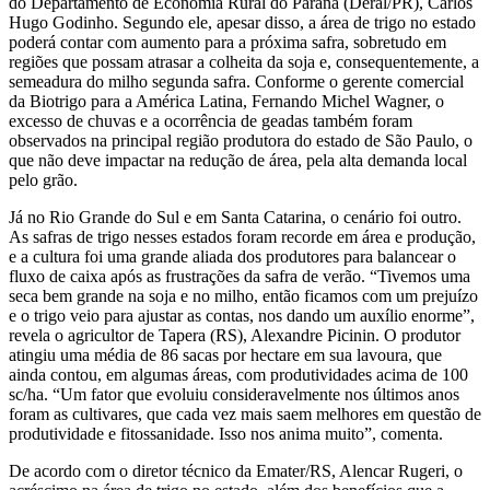
do Departamento de Economia Rural do Paraná (Deral/PR), Carlos
Hugo Godinho. Segundo ele, apesar disso, a área de trigo no estado
poderá contar com aumento para a próxima safra, sobretudo em
regiões que possam atrasar a colheita da soja e, consequentemente, a
semeadura do milho segunda safra. Conforme o gerente comercial
da Biotrigo para a América Latina, Fernando Michel Wagner, o
excesso de chuvas e a ocorrência de geadas também foram
observados na principal região produtora do estado de São Paulo, o
que não deve impactar na redução de área, pela alta demanda local
pelo grão.
Já no Rio Grande do Sul e em Santa Catarina, o cenário foi outro.
As safras de trigo nesses estados foram recorde em área e produção,
e a cultura foi uma grande aliada dos produtores para balancear o
fluxo de caixa após as frustrações da safra de verão. “Tivemos uma
seca bem grande na soja e no milho, então ficamos com um prejuízo
e o trigo veio para ajustar as contas, nos dando um auxílio enorme”,
revela o agricultor de Tapera (RS), Alexandre Picinin. O produtor
atingiu uma média de 86 sacas por hectare em sua lavoura, que
ainda contou, em algumas áreas, com produtividades acima de 100
sc/ha. “Um fator que evoluiu consideravelmente nos últimos anos
foram as cultivares, que cada vez mais saem melhores em questão de
produtividade e fitossanidade. Isso nos anima muito”, comenta.
De acordo com o diretor técnico da Emater/RS, Alencar Rugeri, o