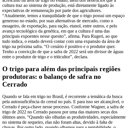
acréscimo na área de trigo no estado, além dos benefícios que a
cultura traz ao sistema de produção, está diretamente ligado às
expectativas de remuneração por parte dos agricultores.
“Atualmente, temos a tranquilidade de que o trigo possui um espaço
generoso no estado, por suas alternativas de mercado, como o
moageiro, de exportação, para ração, etanol, entre outros, e pelo
avanço tecnológico da genética, em que a cultura é uma das
principais expoentes nesse quesito”, afirma. Para Rugeri, ao que
tudo indica, o estado deverá contar com uma expansão da área de
trigo na próxima safra. “O cenário é positivo e o produtor quer.
Tenho a convicção de que a safra de 2022 será um divisor de águas
entre o produtor de trigo e o triticultor”, declara.
O trigo para além das principais regiões
produtoras: o balanço de safra no
Cerrado
Quando se fala em trigo no Brasil, é recorrente a temática da busca
pela autossuficiência do cereal no país. E para isso ser alcançável, o
Cerrado é peça-chave nesse processo. Conforme Wagner, a safra de
trigo de 2022 no Cerrado passou por uma das maiores secas dos
últimos anos. “Quando são olhadas as produtividades, especialmente
no sistema de sequeiro, elas não foram altas, devido à falta de
chuvas. Por outro lado, quando olhamos para a rentabilidade, o