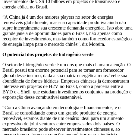
investimentos de US$ 10 bilhões em projetos de transmissão e
energia eólica no Brasil.
“A China já é um dos maiores players no setor de energias
renováveis globalmente, mas sua capacidade produtiva ainda não
supre integralmente sua crescente demanda energética. Isto abre uma
grande janela de oportunidades para o Brasil, não apenas como
receptor de investimentos, mas também como fornecedor estratégico
de energia limpa para o mercado chinês”, diz Moreira.
O potencial dos projetos de hidrogênio verde
O setor de hidrogênio verde é um dos que mais chamam atenção. O
Brasil possui um enorme potencial para se tornar um fornecedor
global desse insumo, dada a sua matriz energética renovável e sua
abundância de fontes hídricas. Empresas chinesas já demonstraram
interesse em projetos de H2V no Brasil, como a parceria entre a
BYD e a Shell, que estudam investimentos conjuntos na produção e
exportação desse combustível sustentável.
“Com a China avançando em tecnologia e financiamentos, e o
Brasil se consolidando como um grande produtor de energia
renovável, estamos diante de um cenário ideal para um aumento
expressivo de joint ventures entre empresas dos dois países. O
mercado brasileiro pode absorver investimentos chineses e, ao
mesmo tempo, fornecer soluções energéticas para a indústria