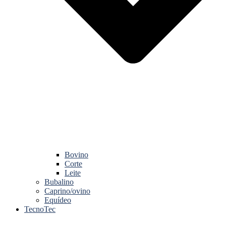
Bovino
Corte
Leite
Bubalino
Caprino/ovino
Equídeo
TecnoTec