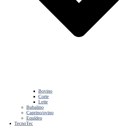
Bovino
Corte
Leite
Bubalino
Caprino/ovino
Equídeo
TecnoTec