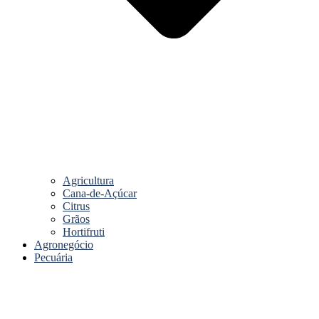
Agricultura
Cana-de-Açúcar
Citrus
Grãos
Hortifruti
Agronegócio
Pecuária