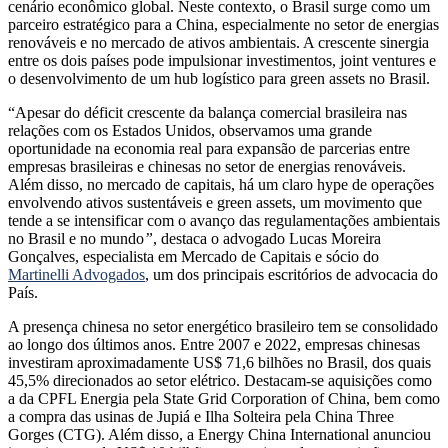
cenário econômico global. Neste contexto, o Brasil surge como um
parceiro estratégico para a China, especialmente no setor de energias
renováveis e no mercado de ativos ambientais. A crescente sinergia
entre os dois países pode impulsionar investimentos, joint ventures e
o desenvolvimento de um hub logístico para green assets no Brasil.
“Apesar do déficit crescente da balança comercial brasileira nas
relações com os Estados Unidos, observamos uma grande
oportunidade na economia real para expansão de parcerias entre
empresas brasileiras e chinesas no setor de energias renováveis.
Além disso, no mercado de capitais, há um claro hype de operações
envolvendo ativos sustentáveis e green assets, um movimento que
tende a se intensificar com o avanço das regulamentações ambientais
no Brasil e no mundo
”
, destaca o advogado Lucas Moreira
Gonçalves, especialista em Mercado de Capitais e sócio do
Martinelli Advogados
, um dos principais escritórios de advocacia do
País.
A presença chinesa no setor energético brasileiro tem se consolidado
ao longo dos últimos anos. Entre 2007 e 2022, empresas chinesas
investiram aproximadamente US$ 71,6 bilhões no Brasil, dos quais
45,5% direcionados ao setor elétrico. Destacam-se aquisições como
a da CPFL Energia pela State Grid Corporation of China, bem como
a compra das usinas de Jupiá e Ilha Solteira pela China Three
Gorges (CTG). Além disso, a Energy China International anunciou