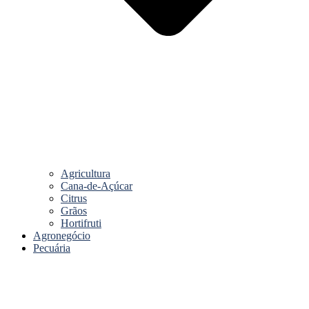
Agricultura
Cana-de-Açúcar
Citrus
Grãos
Hortifruti
Agronegócio
Pecuária