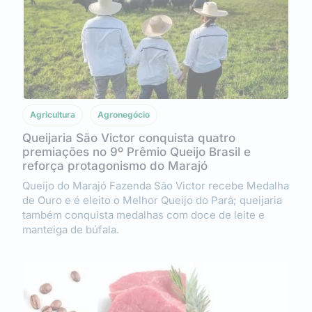
Agricultura
Agronegócio
Queijaria São Victor conquista quatro
premiações no 9º Prêmio Queijo Brasil e
reforça protagonismo do Marajó
Queijo do Marajó Fazenda São Victor recebe Medalha
de Ouro e é eleito o Melhor Queijo do Pará; queijaria
também conquista medalhas com doce de leite e
manteiga de búfala.