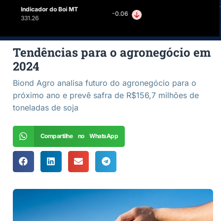
Indicador do Boi MT
-0.06
331.26
Tendências para o agronegócio em
2024
Biond Agro analisa futuro do agronegócio para o
próximo ano e prevê safra de R$156,7 milhões de
toneladas de soja
Compartilhe no WhatsApp