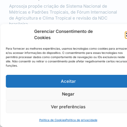
Aprosoja propõe criação de Sistema Nacional de
Métricas e Padrões Tropicais, de Fórum Internacional
de Agricultura e Clima Tropical e revisão da NDC
brasileira
Gerenciar Consentimento de
Cookies
Para fornecer as melhores experiências, usamos tecnologias como cookies para armaze
e/ou acessar informações do dispositivo. O consentimento para essas tecnologias nos
permitirá processar dados como comportamento de navegação ou IDs exclusivos neste
site. Não consentir ou retirar o consentimento pode afetar negativamente certos recurso
funções.
Aceitar
Negar
Agronegócio
Mercado
Ver preferências
Brasil supera barreiras comerciais e caminha
para novo recorde nas exportações de carne
Política de Cookies
Política de privacidade
bovina em 2025