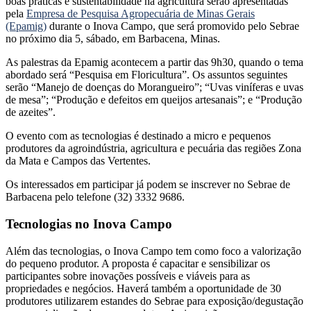
boas práticas e sustentabilidade na agricultura serão apresentadas
pela
Empresa de Pesquisa Agropecuária de Minas Gerais
(Epamig)
durante o Inova Campo, que será promovido pelo Sebrae
no próximo dia 5, sábado, em Barbacena, Minas.
As palestras da Epamig acontecem a partir das 9h30, quando o tema
abordado será “Pesquisa em Floricultura”. Os assuntos seguintes
serão “Manejo de doenças do Morangueiro”; “Uvas viníferas e uvas
de mesa”; “Produção e defeitos em queijos artesanais”; e “Produção
de azeites”.
O evento com as tecnologias é destinado a micro e pequenos
produtores da agroindústria, agricultura e pecuária das regiões Zona
da Mata e Campos das Vertentes.
Os interessados em participar já podem se inscrever no Sebrae de
Barbacena pelo telefone (32) 3332 9686.
Tecnologias no Inova Campo
Além das tecnologias, o Inova Campo tem como foco a valorização
do pequeno produtor. A proposta é capacitar e sensibilizar os
participantes sobre inovações possíveis e viáveis para as
propriedades e negócios. Haverá também a oportunidade de 30
produtores utilizarem estandes do Sebrae para exposição/degustação