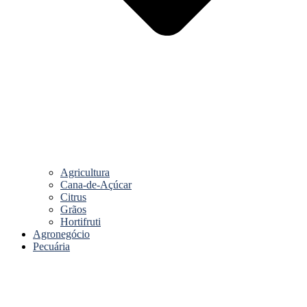
Agricultura
Cana-de-Açúcar
Citrus
Grãos
Hortifruti
Agronegócio
Pecuária