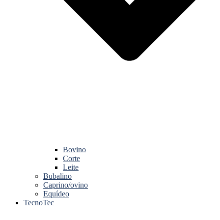
Bovino
Corte
Leite
Bubalino
Caprino/ovino
Equídeo
TecnoTec