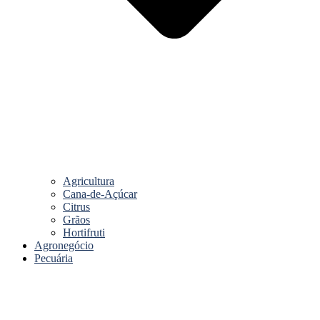
Agricultura
Cana-de-Açúcar
Citrus
Grãos
Hortifruti
Agronegócio
Pecuária