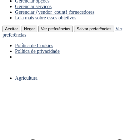
Gerenciar opções
Gerenciar serviços
Gerenciar {vendor_count} fornecedores
Leia mais sobre esses objetivos
Ver
Aceitar
Negar
Ver preferências
Salvar preferências
preferências
Política de Cookies
Política de privacidade
Ir
para
Agricultura
o
conteúdo