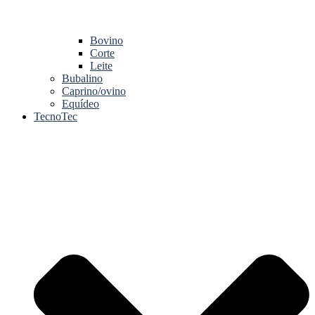
Bovino
Corte
Leite
Bubalino
Caprino/ovino
Equídeo
TecnoTec