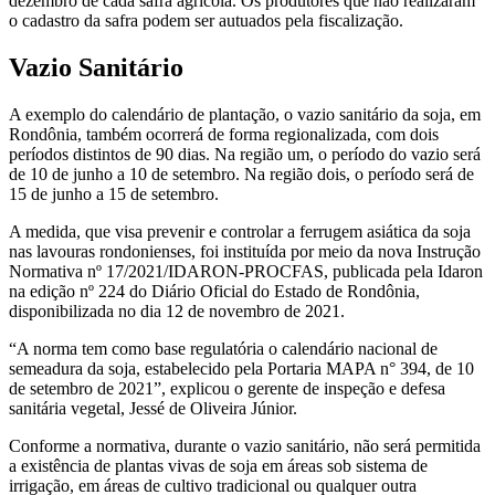
dezembro de cada safra agrícola. Os produtores que não realizaram
o cadastro da safra podem ser autuados pela fiscalização.
Vazio Sanitário
A exemplo do calendário de plantação, o vazio sanitário da soja, em
Rondônia, também ocorrerá de forma regionalizada, com dois
períodos distintos de 90 dias. Na região um, o período do vazio será
de 10 de junho a 10 de setembro. Na região dois, o período será de
15 de junho a 15 de setembro.
A medida, que visa prevenir e controlar a ferrugem asiática da soja
nas lavouras rondonienses, foi instituída por meio da nova Instrução
Normativa nº 17/2021/IDARON-PROCFAS, publicada pela Idaron
na edição nº 224 do Diário Oficial do Estado de Rondônia,
disponibilizada no dia 12 de novembro de 2021.
“A norma tem como base regulatória o calendário nacional de
semeadura da soja, estabelecido pela Portaria MAPA n° 394, de 10
de setembro de 2021”, explicou o gerente de inspeção e defesa
sanitária vegetal, Jessé de Oliveira Júnior.
Conforme a normativa, durante o vazio sanitário, não será permitida
a existência de plantas vivas de soja em áreas sob sistema de
irrigação, em áreas de cultivo tradicional ou qualquer outra