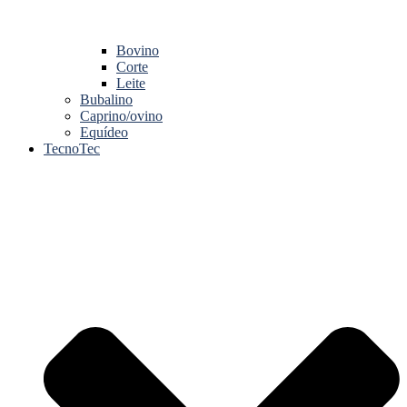
Bovino
Corte
Leite
Bubalino
Caprino/ovino
Equídeo
TecnoTec