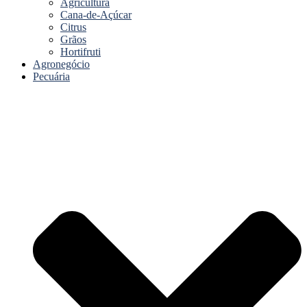
Agricultura
Cana-de-Açúcar
Citrus
Grãos
Hortifruti
Agronegócio
Pecuária