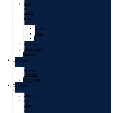
Aves
e
Suinos
Bovino
Bovino
Corte
Leite
Bubalino
Caprino/ovino
Equídeo
TecnoTec
Artigos
Técnicos
Tecnologia
Opiniões
Colunistas
Um
Olhar
sobre