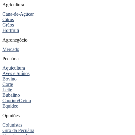
Agricultura
Cana-de-Açúcar
Citrus
Grãos
Hortfruti
Agronegócio
Mercado
Pecuária
Aquicultura
Aves e Suínos
Bovino
Corte
Leite
Bubalino
Caprino/Ovino
Equídeo
Opiniões
Colunistas
Giro da Pecuária