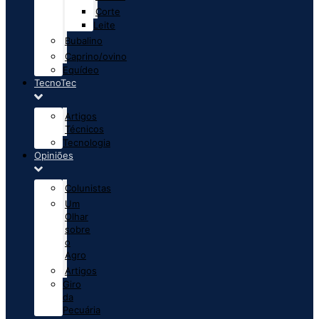
Corte
Leite
Bubalino
Caprino/ovino
Equídeo
TecnoTec
Artigos
Técnicos
Tecnologia
Opiniões
Colunistas
Um
Olhar
sobre
o
Agro
Artigos
Giro
da
Pecuária