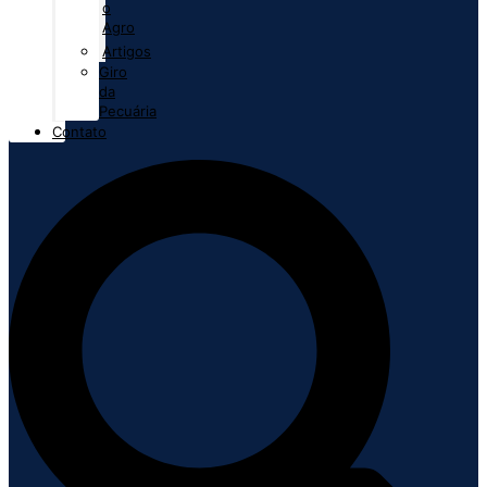
o
Agro
Artigos
Giro
da
Pecuária
Contato