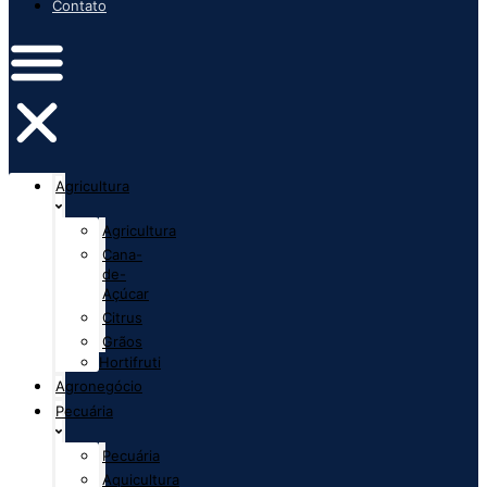
Contato
Agricultura
Agricultura
Cana-
de-
Açúcar
Citrus
Grãos
Hortifruti
Agronegócio
Pecuária
Pecuária
Aquicultura