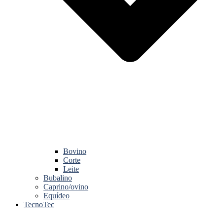
Bovino
Corte
Leite
Bubalino
Caprino/ovino
Equídeo
TecnoTec