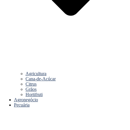
Agricultura
Cana-de-Açúcar
Citrus
Grãos
Hortifruti
Agronegócio
Pecuária