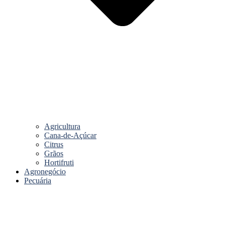
Agricultura
Cana-de-Açúcar
Citrus
Grãos
Hortifruti
Agronegócio
Pecuária