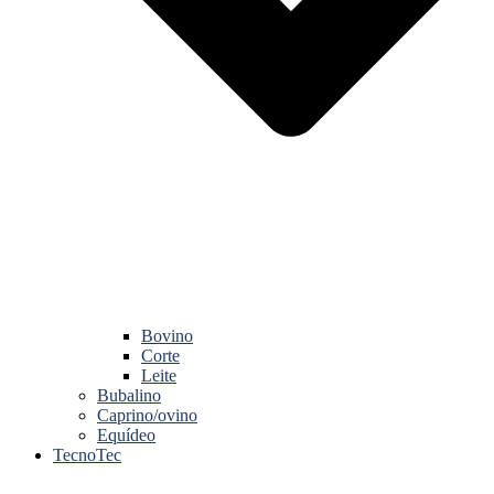
Bovino
Corte
Leite
Bubalino
Caprino/ovino
Equídeo
TecnoTec