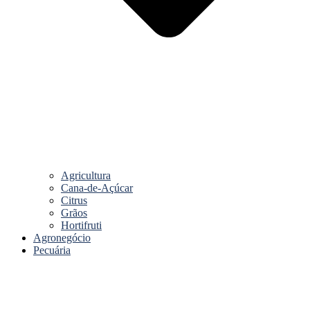
Agricultura
Cana-de-Açúcar
Citrus
Grãos
Hortifruti
Agronegócio
Pecuária