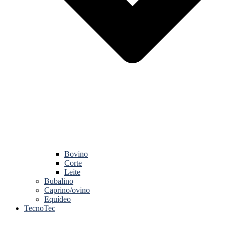
Bovino
Corte
Leite
Bubalino
Caprino/ovino
Equídeo
TecnoTec