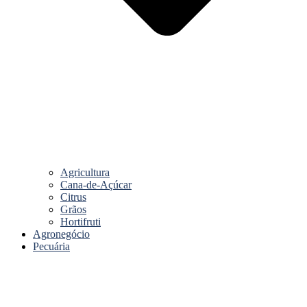
Agricultura
Cana-de-Açúcar
Citrus
Grãos
Hortifruti
Agronegócio
Pecuária