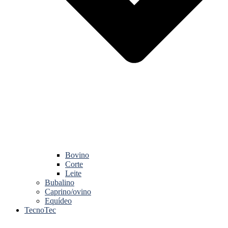
Bovino
Corte
Leite
Bubalino
Caprino/ovino
Equídeo
TecnoTec