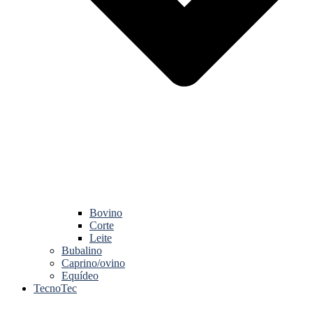
Bovino
Corte
Leite
Bubalino
Caprino/ovino
Equídeo
TecnoTec