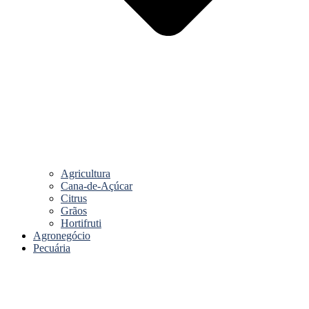
Agricultura
Cana-de-Açúcar
Citrus
Grãos
Hortifruti
Agronegócio
Pecuária