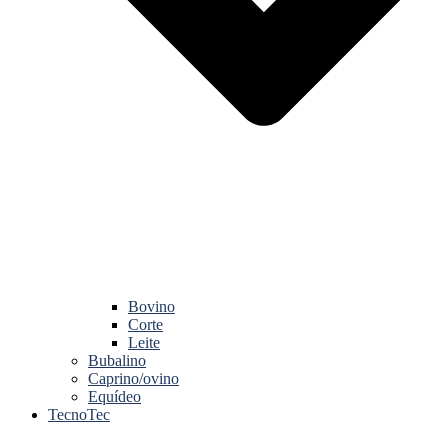
Bovino
Corte
Leite
Bubalino
Caprino/ovino
Equídeo
TecnoTec