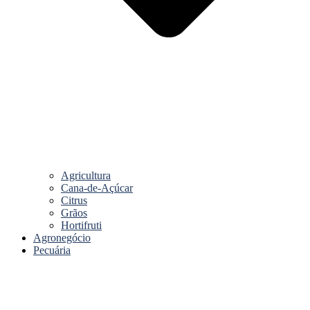
Agricultura
Cana-de-Açúcar
Citrus
Grãos
Hortifruti
Agronegócio
Pecuária