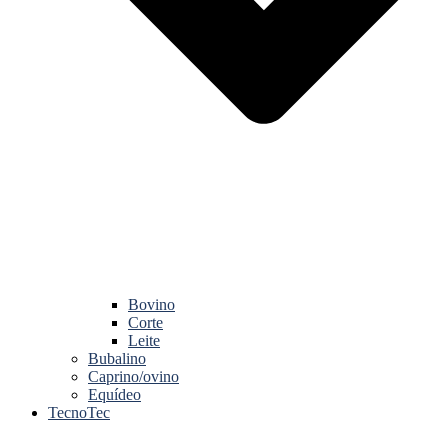
Bovino
Corte
Leite
Bubalino
Caprino/ovino
Equídeo
TecnoTec