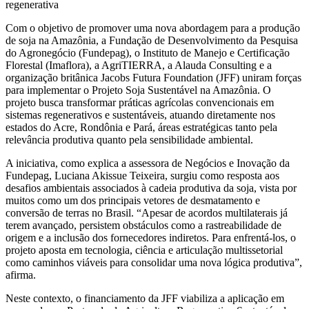
Com o objetivo de promover uma nova abordagem para a produção
de soja na Amazônia, a Fundação de Desenvolvimento da Pesquisa
do Agronegócio (Fundepag), o Instituto de Manejo e Certificação
Florestal (Imaflora), a AgriTIERRA, a Alauda Consulting e a
organização britânica Jacobs Futura Foundation (JFF) uniram forças
para implementar o Projeto Soja Sustentável na Amazônia. O
projeto busca transformar práticas agrícolas convencionais em
sistemas regenerativos e sustentáveis, atuando diretamente nos
estados do Acre, Rondônia e Pará, áreas estratégicas tanto pela
relevância produtiva quanto pela sensibilidade ambiental.
A iniciativa, como explica a assessora de Negócios e Inovação da
Fundepag, Luciana Akissue Teixeira, surgiu como resposta aos
desafios ambientais associados à cadeia produtiva da soja, vista por
muitos como um dos principais vetores de desmatamento e
conversão de terras no Brasil. “Apesar de acordos multilaterais já
terem avançado, persistem obstáculos como a rastreabilidade de
origem e a inclusão dos fornecedores indiretos. Para enfrentá-los, o
projeto aposta em tecnologia, ciência e articulação multissetorial
como caminhos viáveis para consolidar uma nova lógica produtiva”,
afirma.
Neste contexto, o financiamento da JFF viabiliza a aplicação em