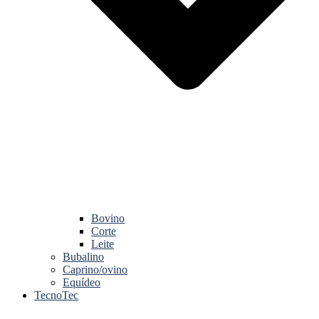
Bovino
Corte
Leite
Bubalino
Caprino/ovino
Equídeo
TecnoTec