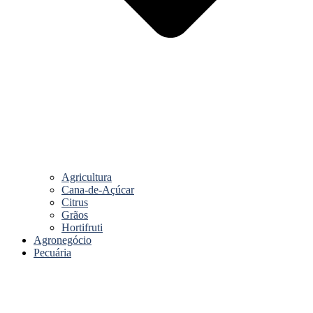
Agricultura
Cana-de-Açúcar
Citrus
Grãos
Hortifruti
Agronegócio
Pecuária