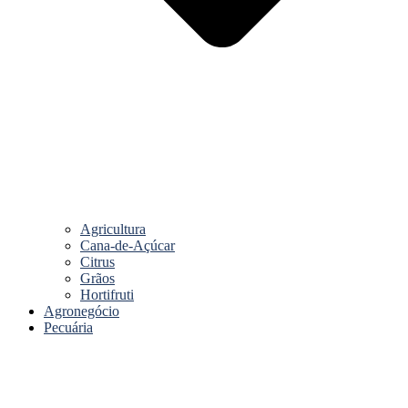
Agricultura
Cana-de-Açúcar
Citrus
Grãos
Hortifruti
Agronegócio
Pecuária